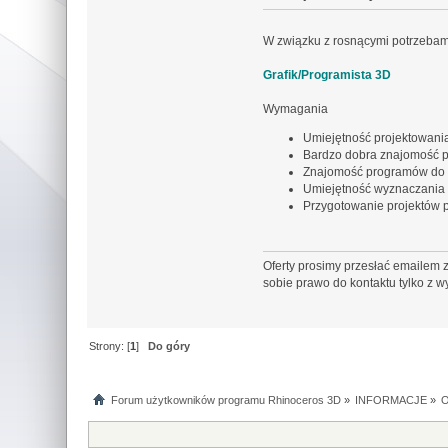
W związku z rosnącymi potrzebam
Grafik/Programista 3D
Wymagania
Umiejętność projektowani
Bardzo dobra znajomość 
Znajomość programów do ob
Umiejętność wyznaczania 
Przygotowanie projektów
Oferty prosimy przesłać emailem z
sobie prawo do kontaktu tylko z 
Strony: [
1
]
Do góry
Forum użytkowników programu Rhinoceros 3D
»
INFORMACJE
»
O