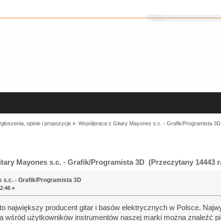
głoszenia, opinie i propozycje
»
Współpraca z Gitary Mayones s.c. - Grafik/Programista 3D
ary Mayones s.c. - Grafik/Programista 3D (Przeczytany 14443 r
s.c. - Grafik/Programista 3D
2:46 »
to największy producent gitar i basów elektrycznych w Polsce. Naj
 a wśród użytkowników instrumentów naszej marki można znaleźć p