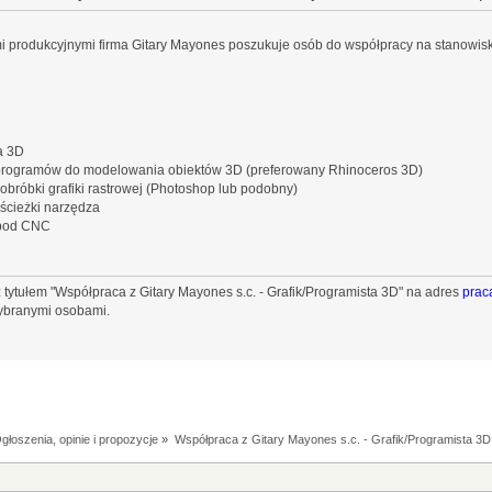
i produkcyjnymi firma Gitary Mayones poszukuje osób do współpracy na stanowis
a 3D
programów do modelowania obiektów 3D (preferowany Rhinoceros 3D)
róbki grafiki rastrowej (Photoshop lub podobny)
ścieżki narzędza
 pod CNC
 tytułem "Współpraca z Gitary Mayones s.c. - Grafik/Programista 3D" na adres
pra
wybranymi osobami.
głoszenia, opinie i propozycje
»
Współpraca z Gitary Mayones s.c. - Grafik/Programista 3D