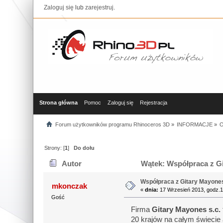
Zaloguj się
lub
zarejestruj
.
Strona główna
Pomoc
Zaloguj się
Rejestracja
Forum użytkowników programu Rhinoceros 3D
»
INFORMACJE
»
O
Strony: [
1
]
Do dołu
Autor
Wątek: Współpraca z Git
Współpraca z Gitary Mayones 
mkonczak
«
dnia:
17 Wrzesień 2013, godz.1
Gość
Firma
Gitary Mayones s.c.
20 krajów na całym świecie