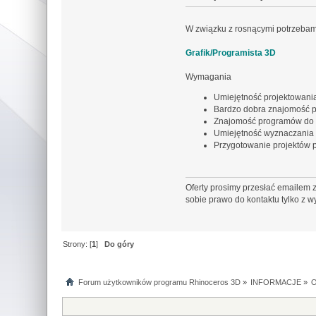
W związku z rosnącymi potrzebam
Grafik/Programista 3D
Wymagania
Umiejętność projektowani
Bardzo dobra znajomość 
Znajomość programów do ob
Umiejętność wyznaczania 
Przygotowanie projektów
Oferty prosimy przesłać emailem z
sobie prawo do kontaktu tylko z 
Strony: [
1
]
Do góry
Forum użytkowników programu Rhinoceros 3D
»
INFORMACJE
»
O