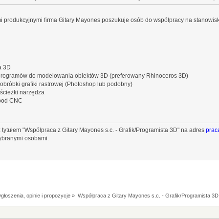
i produkcyjnymi firma Gitary Mayones poszukuje osób do współpracy na stanowis
a 3D
programów do modelowania obiektów 3D (preferowany Rhinoceros 3D)
róbki grafiki rastrowej (Photoshop lub podobny)
ścieżki narzędza
 pod CNC
 tytułem "Współpraca z Gitary Mayones s.c. - Grafik/Programista 3D" na adres
pra
wybranymi osobami.
głoszenia, opinie i propozycje
»
Współpraca z Gitary Mayones s.c. - Grafik/Programista 3D