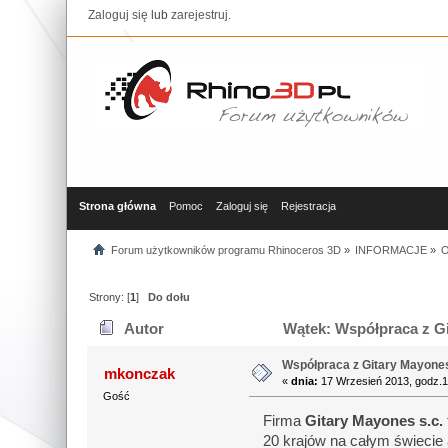
Zaloguj się
lub
zarejestruj
.
Strona główna
Pomoc
Zaloguj się
Rejestracja
Forum użytkowników programu Rhinoceros 3D
»
INFORMACJE
»
O
Strony: [
1
]
Do dołu
Autor
Wątek: Współpraca z Git
Współpraca z Gitary Mayones 
mkonczak
«
dnia:
17 Wrzesień 2013, godz.1
Gość
Firma
Gitary Mayones s.c.
20 krajów na całym świecie