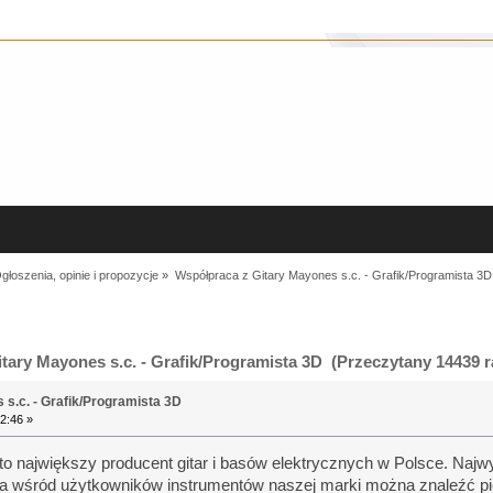
głoszenia, opinie i propozycje
»
Współpraca z Gitary Mayones s.c. - Grafik/Programista 3D
ary Mayones s.c. - Grafik/Programista 3D (Przeczytany 14439 r
s.c. - Grafik/Programista 3D
2:46 »
to największy producent gitar i basów elektrycznych w Polsce. Naj
 a wśród użytkowników instrumentów naszej marki można znaleźć p