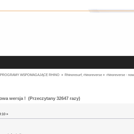
I PROGRAMY WSPOMAGAJĄCE RHINO 
»
Rhinoresurf, rhinoreverse
»
rhinoreverse - now
owa wersja ! (Przeczytany 32647 razy)
8:10 »