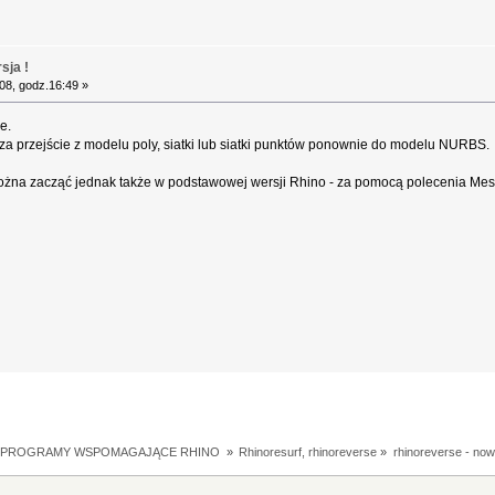
sja !
08, godz.16:49 »
e.
za przejście z modelu poly, siatki lub siatki punktów ponownie do modelu NURBS.
można zacząć jednak także w podstawowej wersji Rhino - za pomocą polecenia
I PROGRAMY WSPOMAGAJĄCE RHINO 
»
Rhinoresurf, rhinoreverse
»
rhinoreverse - now