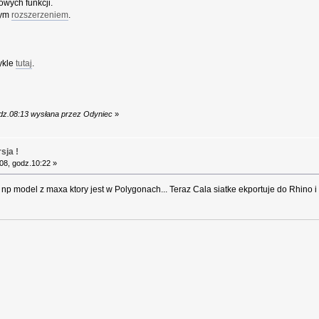
owych funkcji.
tym
rozszerzeniem
.
wykle
tutaj
.
odz.08:13 wysłana przez Odyniec
»
sja !
08, godz.10:22 »
 np model z maxa ktory jest w Polygonach... Teraz Cala siatke ekportuje do Rhino