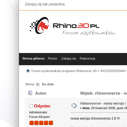
Zaloguj się
lub
zarejestruj
.
Strona główna
Pomoc
Zaloguj się
Rejestracja
Forum użytkowników programu Rhinoceros 3D
»
ROZSZERZENIA 
Strony: [
1
]
Do dołu
Autor
Wątek: rhinoreverse - n
rhinoreverse - nowa wersja !
Odyniec
«
dnia:
29 Kwiecień 2008, godz.0
Administrator
Forum Ekspert
nowa wersja rhinoreverse 2.8 !!!