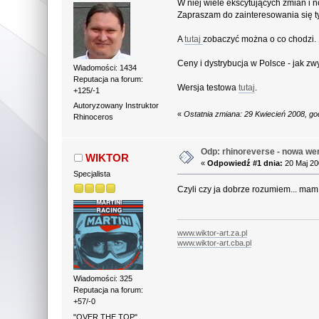
W niej wiele ekscytujących zmian i n
Zapraszam do zainteresowania się 
A
tutaj
zobaczyć można o co chodzi.
Ceny i dystrybucja w Polsce - jak z
Wiadomości: 1434
Reputacja na forum:
Wersja testowa
tutaj
.
+125/-1
Autoryzowany Instruktor
«
Ostatnia zmiana: 29 Kwiecień 2008, g
Rhinoceros
Odp: rhinoreverse - nowa wer
WIKTOR
«
Odpowiedź #1 dnia:
20 Maj 20
Specjalista
Czyli czy ja dobrze rozumiem... mam
www.wiktor-art.za.pl
www.wiktor-art.cba.pl
Wiadomości: 325
Reputacja na forum:
+57/-0
"OVER THE TOP"