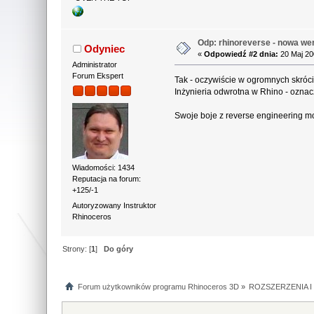
Odp: rhinoreverse - nowa wer
Odyniec
«
Odpowiedź #2 dnia:
20 Maj 20
Administrator
Forum Ekspert
Tak - oczywiście w ogromnych skróci
Inżynieria odwrotna w Rhino - oznac
Swoje boje z reverse engineering 
Wiadomości: 1434
Reputacja na forum:
+125/-1
Autoryzowany Instruktor
Rhinoceros
Strony: [
1
]
Do góry
Forum użytkowników programu Rhinoceros 3D
»
ROZSZERZENIA 