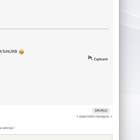
 MeshToNURB
Zapisane
DRUKUJ
« poprzedni
następny »
a wersja !