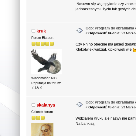
Nasuwa się więc pytanie czy znacie
jednoczesnym użyciu tak gęstych chm
Odp: Program do obrabiania 
kruk
«
Odpowiedź #4 dnia:
23 Marzec
Forum Ekspert
Czy Rhino obecnie ma jakieś dodat
Ktokolwiek widział, ktokolwiek wie
Wiadomości: 603
Reputacja na forum:
+113/-0
Odp: Program do obrabiania 
skalanya
«
Odpowiedź #5 dnia:
23 Marzec
Członek forum
Widziałem Kruku ale nazwy nie pami
Na bank są.