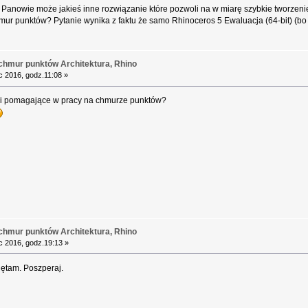
 Panowie może jakieś inne rozwiązanie które pozwoli na w miarę szybkie tworze
ur punktów? Pytanie wynika z faktu że samo Rhinoceros 5 Ewaluacja (64-bit) (bo t
chmur punktów Architektura, Rhino
 2016, godz.11:08 »
ki pomagające w pracy na chmurze punktów?
chmur punktów Architektura, Rhino
 2016, godz.19:13 »
ętam. Poszperaj.