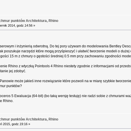
chmur punktów Architektura, Rhino
ernik 2014, godz.14:56 »
serowym i inżynierią odwrotną. Do tej pory używam do modelowania Bentley Descar
dnak poszukuje narzędzi które mogą przyśpieszyć i ułatwić tworzenie modeli o duże
ugości 15 m z chmury o gęstości średniej 0.5 mm przy zachowaniu zgodności mod
nie Rhino z wtyczką Pointools 4 Rhino niestety zgodnie z informacjami od przedsta
stanie jej zdobyć.
 Panowie może jakieś inne rozwiązanie które pozwoli na w miarę szybkie tworzen
hmur punktów?
oceros 5 Ewaluacja (64-bit) (bo taką wersję testuję) nie radzi sobie z chmurami 
ie Rhino.
chmur punktów Architektura, Rhino
ń 2015, godz.19:16 »