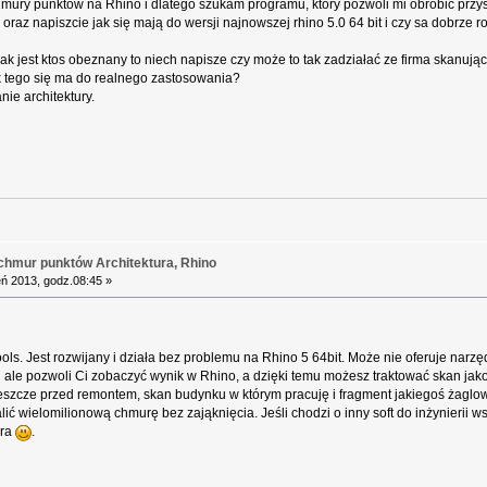
hmury punktów na Rhino i dlatego szukam programu, który pozwoli mi obrobić przy
 oraz napiszcie jak się mają do wersji najnowszej rhino 5.0 64 bit i czy sa dobrze r
jak jest ktos obeznany to niech napisze czy może to tak zadziałać ze firma skan
ak tego się ma do realnego zastosowania?
ie architektury.
chmur punktów Architektura, Rhino
ń 2013, godz.08:45 »
s. Jest rozwijany i działa bez problemu na Rhino 5 64bit. Może nie oferuje narz
u ale pozwoli Ci zobaczyć wynik w Rhino, a dzięki temu możesz traktować skan j
szcze przed remontem, skan budynku w którym pracuję i fragment jakiegoś żaglowca
ić wielomilionową chmurę bez zająknięcia. Jeśli chodzi o inny soft do inżynierii
era
.