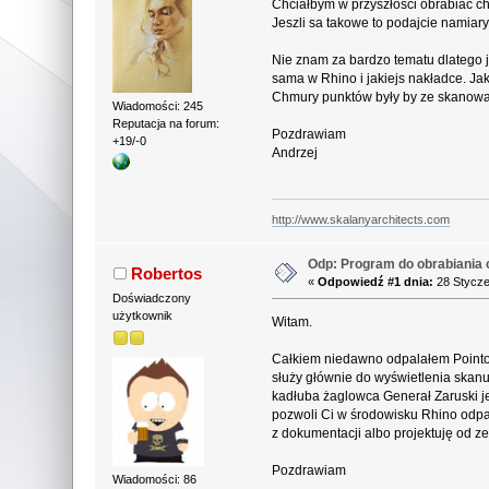
Chciałbym w przyszłości obrabiać c
Jeszli sa takowe to podajcie namiary
Nie znam za bardzo tematu dlatego 
sama w Rhino i jakiejs nakładce. J
Chmury punktów były by ze skanowan
Wiadomości: 245
Reputacja na forum:
Pozdrawiam
+19/-0
Andrzej
http://www.skalanyarchitects.com
Odp: Program do obrabiania 
Robertos
«
Odpowiedź #1 dnia:
28 Stycze
Doświadczony
użytkownik
Witam.
Całkiem niedawno odpalałem Pointool
służy głównie do wyświetlenia skan
kadłuba żaglowca Generał Zaruski je
pozwoli Ci w środowisku Rhino odpal
z dokumentacji albo projektuję od z
Pozdrawiam
Wiadomości: 86