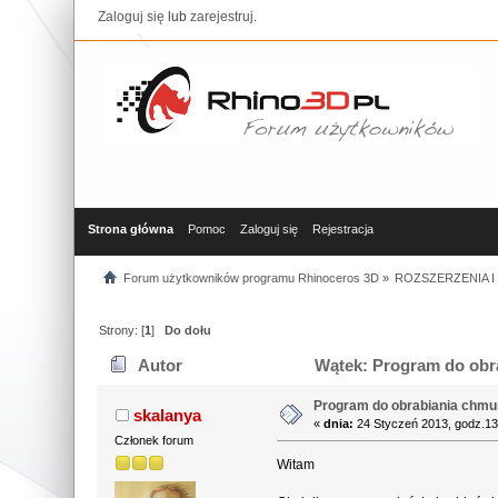
Zaloguj się
lub
zarejestruj
.
Strona główna
Pomoc
Zaloguj się
Rejestracja
Forum użytkowników programu Rhinoceros 3D
»
ROZSZERZENIA 
Strony: [
1
]
Do dołu
Autor
Wątek: Program do obra
Program do obrabiania chmur
skalanya
«
dnia:
24 Styczeń 2013, godz.13
Członek forum
Witam