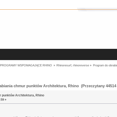
I PROGRAMY WSPOMAGAJĄCE RHINO 
»
Rhinoresurf, rhinoreverse
»
Program do obrabi
biania chmur punktów Architektura, Rhino (Przeczytany 44514 
 punktów Architektura, Rhino
:59 »