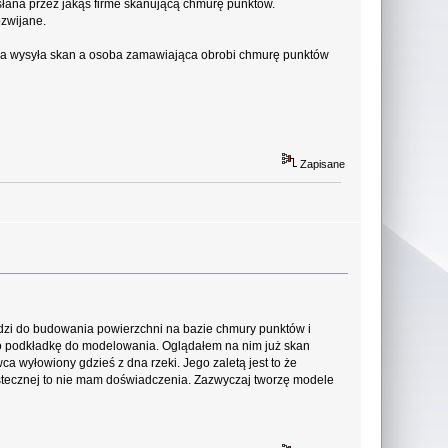
słana przez jakąś firme skanującą chmurę punktów.
ozwijane.
ująca wysyła skan a osoba zamawiająca obrobi chmurę punktów
Zapisane
ędzi do budowania powierzchni na bazie chmury punktów i
ako podkładkę do modelowania. Oglądałem na nim już skan
 wyłowiony gdzieś z dna rzeki. Jego zaletą jest to że
 wstecznej to nie mam doświadczenia. Zazwyczaj tworzę modele