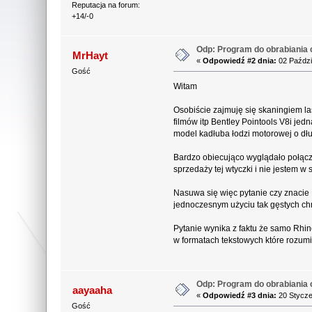
Reputacja na forum:
+14/-0
Odp: Program do obrabiania 
MrHayt
«
Odpowiedź #2 dnia:
02 Paździ
Gość
Witam
Osobiście zajmuję się skaningiem la
filmów itp Bentley Pointools V8i je
model kadłuba łodzi motorowej o dł
Bardzo obiecująco wyglądało połącze
sprzedaży tej wtyczki i nie jestem w 
Nasuwa się więc pytanie czy znacie
jednoczesnym użyciu tak gęstych c
Pytanie wynika z faktu że samo Rhin
w formatach tekstowych które rozum
Odp: Program do obrabiania 
aayaaha
«
Odpowiedź #3 dnia:
20 Stycze
Gość