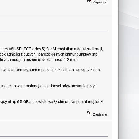
Zapisane
tes V8i (SELECTseries 5) For Microstation a do wizualizacji,
j dokładności z dużych i bardzo gęstych chmur punktów (np
elu z chmurą na poziomie dokładności 1-2 mm)
wiciela Bentley'a firma po zakupie Pointools'a zaprzestała
ie modeli o wspomnianej dokładności odwzorowania przy
ważącymi np 6,5 GB a tak wiele waży chmura wspomnianej łodzi
Zapisane