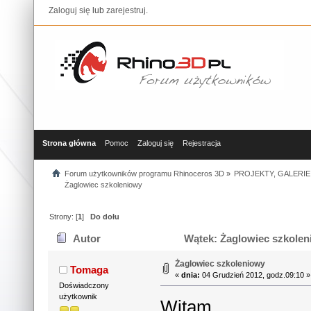
Zaloguj się
lub
zarejestruj
.
Strona główna
Pomoc
Zaloguj się
Rejestracja
Forum użytkowników programu Rhinoceros 3D
»
PROJEKTY, GALERIE
Żaglowiec szkoleniowy
Strony: [
1
]
Do dołu
Autor
Wątek: Żaglowiec szkolen
Żaglowiec szkoleniowy
Tomaga
«
dnia:
04 Grudzień 2012, godz.09:10 »
Doświadczony
użytkownik
Witam,