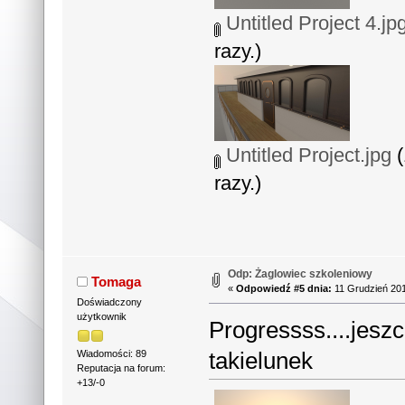
Untitled Project 4.jp
razy.)
Untitled Project.jpg
(
razy.)
Odp: Żaglowiec szkoleniowy
Tomaga
«
Odpowiedź #5 dnia:
11 Grudzień 201
Doświadczony
użytkownik
Progressss....jesz
takielunek
Wiadomości: 89
Reputacja na forum:
+13/-0