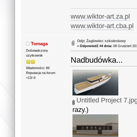
www.wiktor-art.za.pl
www.wiktor-art.cba.pl
Odp: Żaglowiec szkoleniowy
Tomaga
«
Odpowiedź #4 dnia:
08 Grudzień 201
Doświadczony
użytkownik
Nadbudówka...
Wiadomości: 89
Reputacja na forum:
+13/-0
Untitled Project 7.jp
razy.)