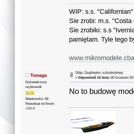
WIP: s.s. "Californian
Sie zrobi: m.s. "Costa
Sie zrobiło: s.s "Ivern
pamiętam. Tyle tego by
www.mikromodele.cb
Odp: Żaglowiec szkoleniowy
Tomaga
«
Odpowiedź #2 dnia:
06 Grudzień 201
Doświadczony
użytkownik
No to budowę mode
Wiadomości: 89
Reputacja na forum:
+13/-0