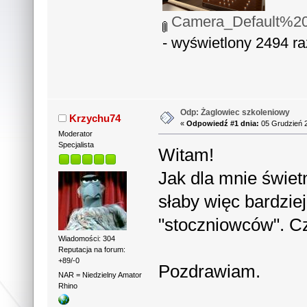
Camera_Default%2
- wyświetlony 2494 ra
Odp: Żaglowiec szkoleniowy
Krzychu74
«
Odpowiedź #1 dnia:
05 Grudzień 2
Moderator
Specjalista
Witam!
Jak dla mnie świet
słaby więc bardzie
"stoczniowców". Cz
Wiadomości: 304
Reputacja na forum:
+89/-0
Pozdrawiam.
NAR = Niedzielny Amator
Rhino