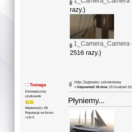
1_Camera_Camera 5
razy.)
1_Camera_Camera 6
2516 razy.)
Odp: Żaglowiec szkoleniowy
Tomaga
«
Odpowiedź #8 dnia:
29 Grudzień 201
Doświadczony
użytkownik
Płyniemy...
Wiadomości: 89
Reputacja na forum:
+13/-0