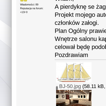
A pierdyknę se żag
Wiadomości: 89
Reputacja na forum:
+13/-0
Projekt mojego aut
członków załogi.
Plan Ogólny prawie
Wnętrze salonu kap
celował będę podo
Pozdrawiam
BJ-50.jpg
(58.11 kB,