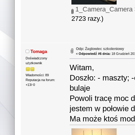
1_Camera_Camera 3
2723 razy.)
Odp: Żaglowiec szkoleniowy
Tomaga
«
Odpowiedź #6 dnia:
18 Grudzień 201
Doświadczony
użytkownik
Witam,
Doszło: - maszty; -
Wiadomości: 89
Reputacja na forum:
+13/-0
bulaje
Powoli tracę moc d
jestem w połowie d
Ma może ktoś mode