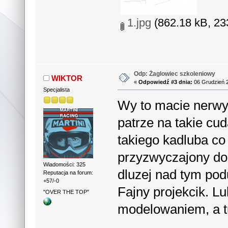
1.jpg
(862.18 kB, 23
Odp: Żaglowiec szkoleniowy
WIKTOR
«
Odpowiedź #3 dnia:
06 Grudzień 2
Specjalista
Wy to macie nerw
patrze na takie cud
takiego kadluba co 
przyzwyczajony do
Wiadomości: 325
dluzej nad tym p
Reputacja na forum:
+57/-0
Fajny projekcik. Lu
"OVER THE TOP"
modelowaniem, a tu