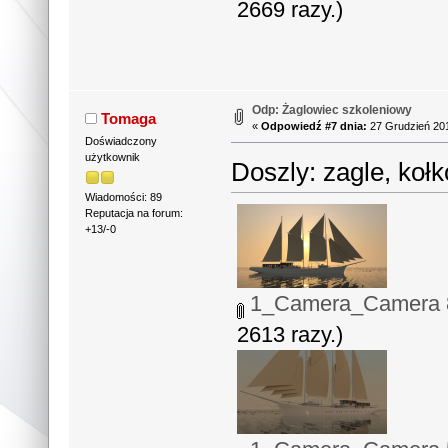
2669 razy.)
Odp: Żaglowiec szkoleniowy
Tomaga
«
Odpowiedź #7 dnia:
27 Grudzień 201
Doświadczony
użytkownik
Doszly: zagle, koł
Wiadomości: 89
Reputacja na forum:
+13/-0
1_Camera_Camera 8
2613 razy.)