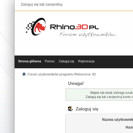
Zaloguj się
lub
zarejestruj
.
Strona główna
Pomoc
Zaloguj się
Rejestracja
Forum użytkowników programu Rhinoceros 3D
Uwaga!
Wątek lub dział, którego szuk
Zaloguj się lub
zarejestruj konto
n
Zaloguj się
Nazwa użytkownik
Hasł