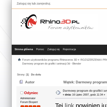
Zaloguj się
lub
zarejestruj
.
Strona główna
Pomoc
Zaloguj się
Rejestracja
Forum użytkowników programu Rhinoceros 3D
»
ROZSZERZENIA I P
Darmowy program do grafiki i animacji 3d - Blender
Strony: [
1
]
Do dołu
Autor
Wątek: Darmowy program do
Darmowy program do grafiki i an
Odyniec
«
dnia:
16 Lipiec 2007, godz.11:34 »
Administrator
Forum Ekspert
Tej
link
powinien już