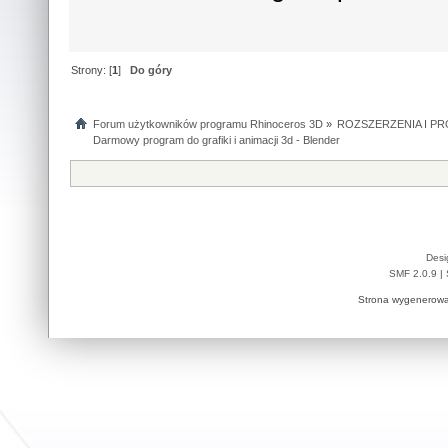
Strony: [
1
]
Do góry
Forum użytkowników programu Rhinoceros 3D
»
ROZSZERZENIA I P
Darmowy program do grafiki i animacji 3d - Blender
Desi
SMF 2.0.9
|
Strona wygenerowa