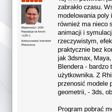
zabrakło czasu. Ws
modelowania poly i
również ma nieco s
Wiadomości: 1434
animacji i symulacj
Reputacja na forum:
+125/-1
rzeczywistym, efekt
Autoryzowany Instruktor
Rhinoceros
praktycznie bez k
jak 3dsmax, Maya,
Blendera - bardzo t
użytkownika. Z Rh
przenosić modele 
geometrii, - 3ds, obj
Program pobrać 