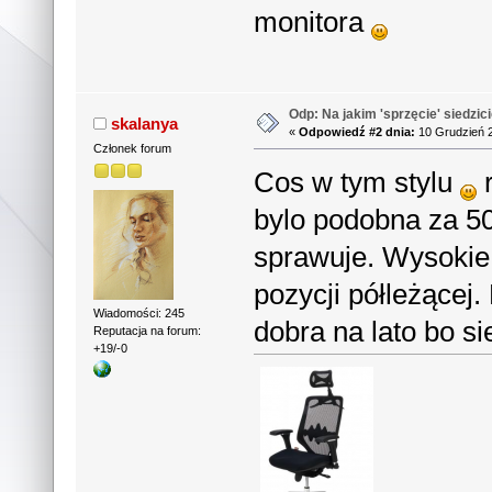
monitora
Odp: Na jakim 'sprzęcie' siedzic
skalanya
«
Odpowiedź #2 dnia:
10 Grudzień 2
Członek forum
Cos w tym stylu
r
bylo podobna za 5
sprawuje. Wysokie 
pozycji półleżącej
Wiadomości: 245
dobra na lato bo si
Reputacja na forum:
+19/-0