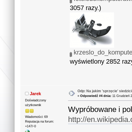
3057 razy.)
krzeslo_do_komputer
wyświetlony 2852 razy
Odp: Na jakim 'sprzęcie' siedzic
Jarek
«
Odpowiedź #4 dnia:
11 Grudzień 2
Doświadczony
użytkownik
Wypróbowane i pol
http://en.wikipedia
Wiadomości: 69
Reputacja na forum:
+147/-0