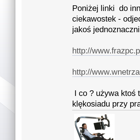
Poniżej linki do in
ciekawostek - odje
jakoś jednoznacznie
http://www.frazpc.
http://www.wnetrza
I co ? używa ktoś 
klękosiadu przy pr