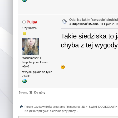
Odp: Na jakim 'sprzęcie' siedzic
Pulpa
«
Odpowiedź #5 dnia:
11 Lipiec 201
Użytkownik
Takie siedziska to
chyba z tej wygod
Wiadomości: 1
Reputacja na forum:
+0/-0
w życiu piękne są tylko
chwile..
Strony: [
1
]
Do góry
Forum użytkowników programu Rhinoceros 3D
»
ŚWIAT DOOKOŁA RHI
Na jakim 'sprzęcie'  siedzicie przy pracy ?