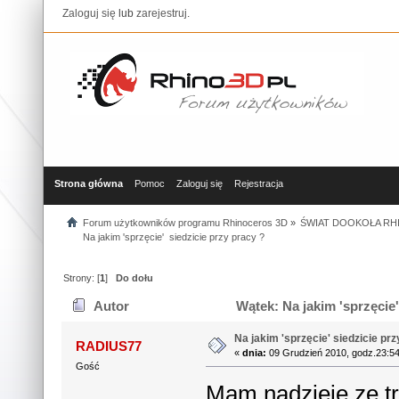
Zaloguj się
lub
zarejestruj
.
Strona główna
Pomoc
Zaloguj się
Rejestracja
Forum użytkowników programu Rhinoceros 3D
»
ŚWIAT DOOKOŁA RHI
Na jakim 'sprzęcie'  siedzicie przy pracy ?
Strony: [
1
]
Do dołu
Autor
Wątek: Na jakim 'sprzęcie'
Na jakim 'sprzęcie' siedzicie pr
RADIUS77
«
dnia:
09 Grudzień 2010, godz.23:54
Gość
Mam nadzieję ze t