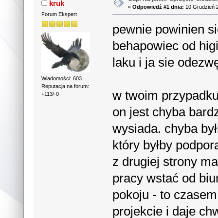
kruk
«
Odpowiedź #1 dnia:
10 Grudzień 2
Forum Ekspert
pewnie powinien s
behapowiec od higie
laku i ja sie odez
Wiadomości: 603
Reputacja na forum:
w twoim przypadku 
+113/-0
on jest chyba bard
wysiada. chyba był
który byłby podporą
z drugiej strony m
pracy wstać od biu
pokoju - to czase
projekcie i daje c