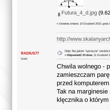
Futura_4_d.jpg
(9.62
«
Ostatnia zmiana: 10 Grudzień 2010, godz.
http://www.skalanyarc
Odp: Na jakim 'sprzęcie' siedzic
RADIUS77
«
Odpowiedź #3 dnia:
11 Grudzień 2
Gość
Chwila wolnego - p
zamieszczam parę 
przed komputerem
Tak na marginesie 
klęcznika o który