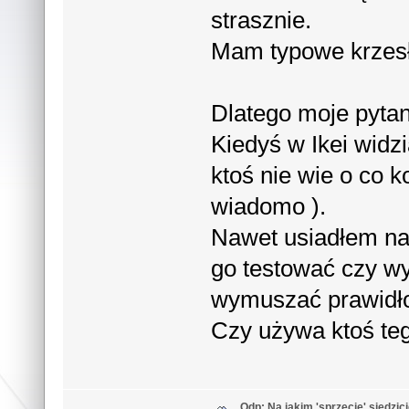
strasznie.
Mam typowe krzesł
Dlatego moje pytani
Kiedyś w Ikei widzi
ktoś nie wie o co 
wiadomo ).
Nawet usiadłem na 
go testować czy w
wymuszać prawidło
Czy używa ktoś te
Odp: Na jakim 'sprzęcie' siedzic