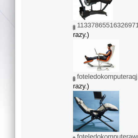
11337865516326971
razy.)
foteledokomputeraqj
razy.)
foteledokomputeraw