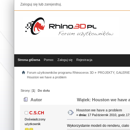
Zaloguj się
lub
zarejestruj
.
Strona główna
Pomoc
Zaloguj się
Rejestracja
Forum użytkowników programu Rhinoceros 3D
»
PROJEKTY, GALERIE
Houston we have a problem
Strony: [
1
]
Do dołu
Autor
Wątek: Houston we have a
Houston we have a problem
C.S.CH
«
dnia:
17 Październik 2010, godz.17
Doświadczony
użytkownik
Wykorzystanie modeli do renderu, ciało 