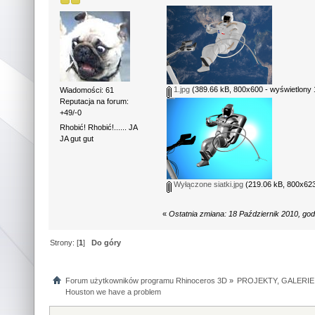
1.jpg
(389.66 kB, 800x600 - wyświetlony 
Wiadomości: 61
Reputacja na forum:
+49/-0
Rhobić! Rhobić!...... JA
JA gut gut
Wyłączone siatki.jpg
(219.06 kB, 800x623
«
Ostatnia zmiana: 18 Październik 2010, go
Strony: [
1
]
Do góry
Forum użytkowników programu Rhinoceros 3D
»
PROJEKTY, GALERIE
Houston we have a problem