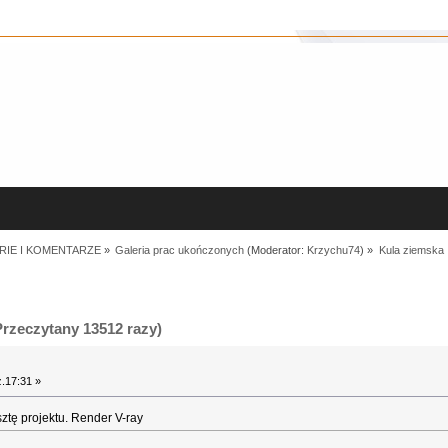
RIE I KOMENTARZE
»
Galeria prac ukończonych
(Moderator:
Krzychu74
) »
Kula ziemska
rzeczytany 13512 razy)
.17:31 »
sztę projektu. Render V-ray