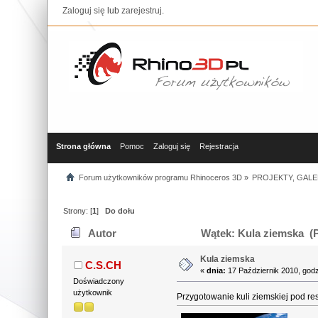
Zaloguj się
lub
zarejestruj
.
Strona główna
Pomoc
Zaloguj się
Rejestracja
Forum użytkowników programu Rhinoceros 3D
»
PROJEKTY, GALE
Strony: [
1
]
Do dołu
Autor
Wątek: Kula ziemska (P
Kula ziemska
C.S.CH
«
dnia:
17 Październik 2010, godz
Doświadczony
użytkownik
Przygotowanie kuli ziemskiej pod re