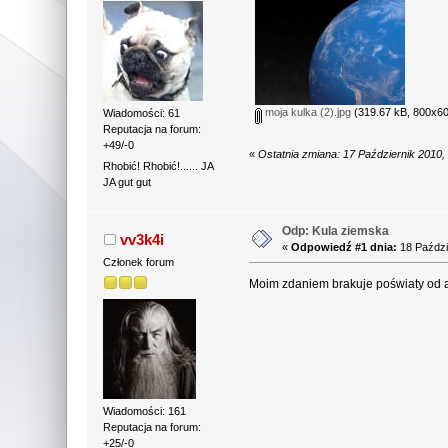
moja kulka (2).jpg
(319.67 kB, 800x60
Wiadomości: 61
Reputacja na forum:
+49/-0
«
Ostatnia zmiana: 17 Październik 2010
Rhobić! Rhobić!...... JA
JA gut gut
Odp: Kula ziemska
vv3k4i
«
Odpowiedź #1 dnia:
18 Paździ
Członek forum
Moim zdaniem brakuje poświaty od 
Wiadomości: 161
Reputacja na forum:
+25/-0