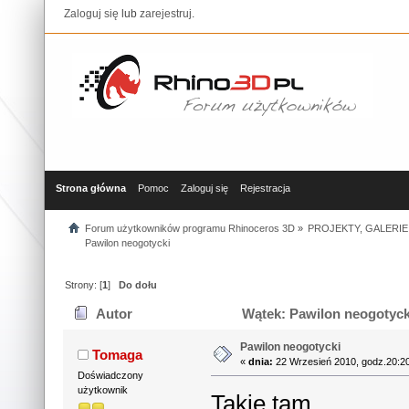
Zaloguj się
lub
zarejestruj
.
Strona główna
Pomoc
Zaloguj się
Rejestracja
Forum użytkowników programu Rhinoceros 3D
»
PROJEKTY, GALERIE
Pawilon neogotycki
Strony: [
1
]
Do dołu
Autor
Wątek: Pawilon neogotyck
Pawilon neogotycki
Tomaga
«
dnia:
22 Wrzesień 2010, godz.20:2
Doświadczony
użytkownik
Takie tam...