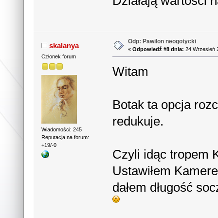
Działają wartości na
Odp: Pawilon neogotycki
skalanya
«
Odpowiedź #8 dnia:
24 Wrzesień 2
Członek forum
Witam
Botak ta opcja roz
redukuje.
Wiadomości: 245
Reputacja na forum:
+19/-0
Czyli idąc tropem
Ustawiłem Kamere 
dałem długość socz