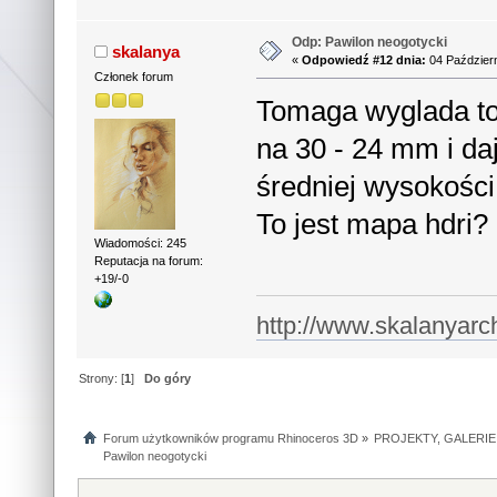
Odp: Pawilon neogotycki
skalanya
«
Odpowiedź #12 dnia:
04 Październ
Członek forum
Tomaga wyglada to
na 30 - 24 mm i da
średniej wysokości
To jest mapa hdri
Wiadomości: 245
Reputacja na forum:
+19/-0
http://www.skalanyarc
Strony: [
1
]
Do góry
Forum użytkowników programu Rhinoceros 3D
»
PROJEKTY, GALERIE
Pawilon neogotycki