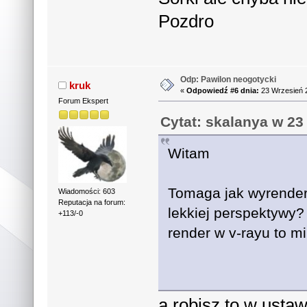
Pozdro
Odp: Pawilon neogotycki
kruk
«
Odpowiedź #6 dnia:
23 Wrzesień 2
Forum Ekspert
Cytat: skalanya w 23
Witam
Tomaga jak wyrendero
Wiadomości: 603
Reputacja na forum:
lekkiej perspektywy?
+113/-0
render w v-rayu to m
a robisz to w usta