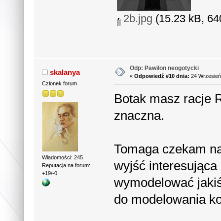
2b.jpg
(15.23 kB, 64
Odp: Pawilon neogotycki
skalanya
«
Odpowiedź #10 dnia:
24 Wrzesień
Członek forum
Botak masz racje R
znaczna.
Tomaga czekam na 
Wiadomości: 245
wyjść interesująca
Reputacja na forum:
+19/-0
wymodelować jakiś
do modelowania ko