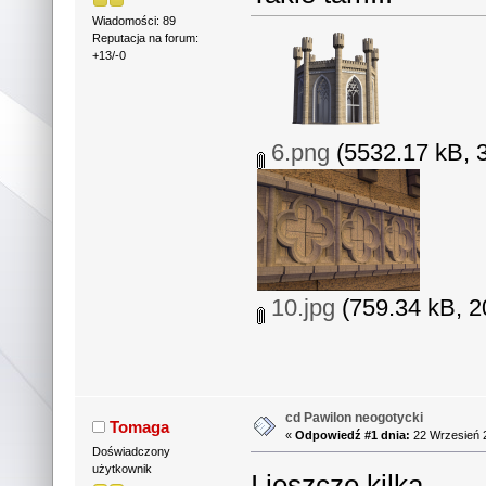
Wiadomości: 89
Reputacja na forum:
+13/-0
6.png
(5532.17 kB, 3
10.jpg
(759.34 kB, 2
cd Pawilon neogotycki
Tomaga
«
Odpowiedź #1 dnia:
22 Wrzesień 2
Doświadczony
użytkownik
I jeszcze kilka....