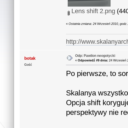
Lens shift 2.png
(440
«
Ostatnia zmiana: 24 Wrzesień 2010, godz
http://www.skalanyarc
Odp: Pawilon neogotycki
botak
«
Odpowiedź #9 dnia:
24 Wrzesień 2
Gość
Po pierwsze, to so
Skalanya wszystko 
Opcja shift korygu
perspektywy nie re