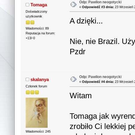
Odp: Pawilon neogotycki
Tomaga
«
Odpowiedź #3 dnia:
23 Wrzesień 2
Doświadczony
użytkownik
A dzięki...
Wiadomości: 89
Reputacja na forum:
+13/-0
Nie, nie Brazil. Uż
Pzdr
Odp: Pawilon neogotycki
skalanya
«
Odpowiedź #4 dnia:
23 Wrzesień 2
Członek forum
Witam
Tomaga jak wyrende
zrobiło Ci lekkiej 
Wiadomości: 245