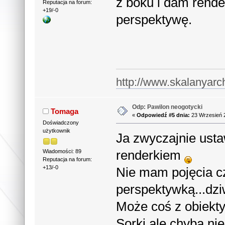
z boku i dam rende
Reputacja na forum:
+19/-0
perspektywę.
http://www.skalanyarc
Odp: Pawilon neogotycki
Tomaga
«
Odpowiedź #5 dnia:
23 Wrzesień 2
Doświadczony
użytkownik
Ja zwyczajnie usta
renderkiem
Wiadomości: 89
Reputacja na forum:
+13/-0
Nie mam pojęcia c
perspektywką...dz
Może coś z obiektyw
Sorki ale chyba ni