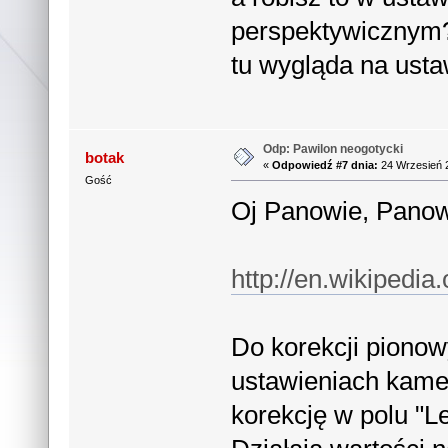
perspektywicznym
tu wygląda na ustaw
Odp: Pawilon neogotycki
botak
«
Odpowiedź #7 dnia:
24 Wrzesień 2
Gość
Oj Panowie, Pano
http://en.wikipedia
Do korekcji piono
ustawieniach kame
korekcję w polu "Le