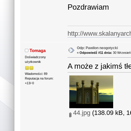
Pozdrawiam
http://www.skalanyarc
Odp: Pawilon neogotycki
Tomaga
«
Odpowiedź #11 dnia:
30 Wrzesień 
Doświadczony
użytkownik
A może z jakimś tł
Wiadomości: 89
Reputacja na forum:
+13/-0
44.jpg
(138.09 kB, 1