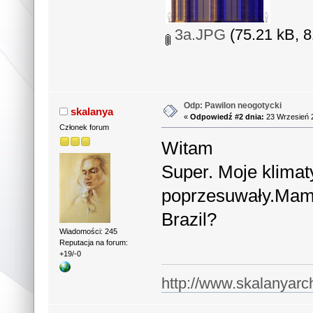
3a.JPG
(75.21 kB, 8
Odp: Pawilon neogotycki
skalanya
«
Odpowiedź #2 dnia:
23 Wrzesień 2
Członek forum
Witam
Super. Moje klimaty
poprzesuwały.Mam p
Brazil?
Wiadomości: 245
Reputacja na forum:
+19/-0
http://www.skalanyarc