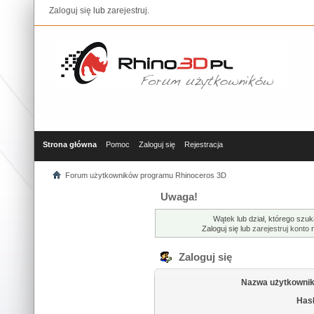
Zaloguj się
lub
zarejestruj
.
Strona główna
Pomoc
Zaloguj się
Rejestracja
Forum użytkowników programu Rhinoceros 3D
Uwaga!
Wątek lub dział, którego szuk
Zaloguj się lub
zarejestruj konto
n
Zaloguj się
Nazwa użytkownik
Hasł