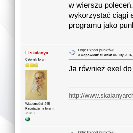
w wierszu poleceń.
wykorzystać ciągi 
programu jako pun
Odp: Export punktów
skalanya
«
Odpowiedź #3 dnia:
04 Luty 2016,
Członek forum
Ja również exel do
http://www.skalanyarc
Wiadomości: 245
Reputacja na forum:
+19/-0
Odp: Export punktów