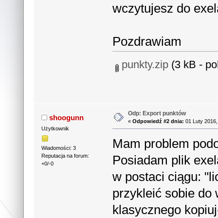
wczytujesz do exel
Pozdrawiam
punkty.zip
(3 kB - po
Odp: Export punktów
shoogunn
«
Odpowiedź #2 dnia:
01 Luty 2016,
Użytkownik
Mam problem podo
Wiadomości: 3
Posiadam plik exe
Reputacja na forum:
+0/-0
w postaci ciągu: "l
przykleić sobie d
klasycznego kopiuj-