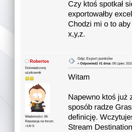
Czy ktoś spotkał s
exportowałby exce
Chodzi mi o to aby
x,y,z.
Odp: Export punktów
Robertos
«
Odpowiedź #1 dnia:
08 Lipiec 201
Doświadczony
użytkownik
Witam
Napewno ktoś już zr
sposób radze Gras
definicję. Wczytuj
Wiadomości: 86
Reputacja na forum:
Stream Destination n
+14/-0