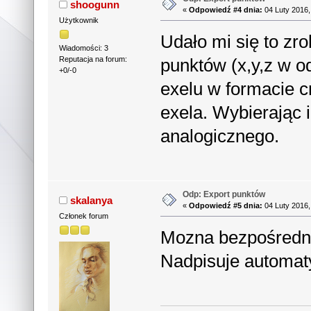
shoogunn
«
Odpowiedź #4 dnia:
04 Luty 2016,
Użytkownik
Udało mi się to zr
Wiadomości: 3
punktów (x,y,z w 
Reputacja na forum:
+0/-0
exelu w formacie c
exela. Wybierając 
analogicznego.
Odp: Export punktów
skalanya
«
Odpowiedź #5 dnia:
04 Luty 2016,
Członek forum
Mozna bezpośredni
Nadpisuje automat