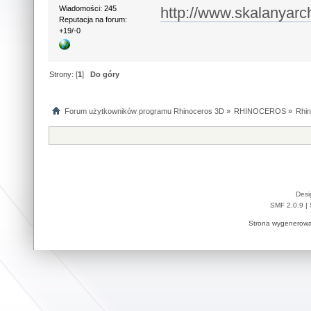
http://www.skalanyarc
Wiadomości: 245
Reputacja na forum:
+19/-0
Strony: [
1
]
Do góry
Forum użytkowników programu Rhinoceros 3D
»
RHINOCEROS
»
Rhin
Desi
SMF 2.0.9
|
Strona wygenerowa