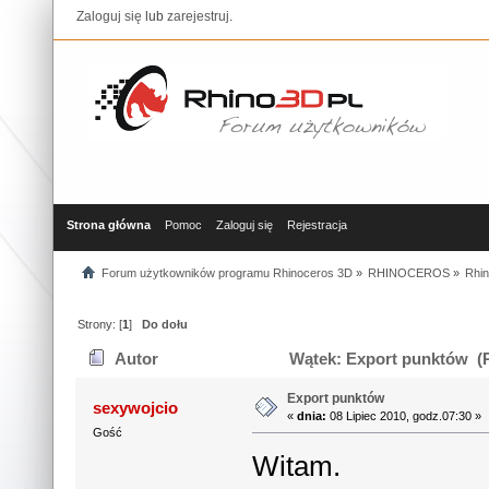
Zaloguj się
lub
zarejestruj
.
Strona główna
Pomoc
Zaloguj się
Rejestracja
Forum użytkowników programu Rhinoceros 3D
»
RHINOCEROS
»
Rhin
Strony: [
1
]
Do dołu
Autor
Wątek: Export punktów (P
Export punktów
sexywojcio
«
dnia:
08 Lipiec 2010, godz.07:30 »
Gość
Witam.