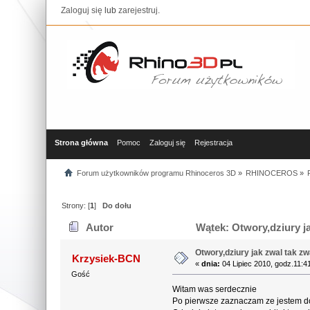
Zaloguj się
lub
zarejestruj
.
Strona główna
Pomoc
Zaloguj się
Rejestracja
Forum użytkowników programu Rhinoceros 3D
»
RHINOCEROS
»
Strony: [
1
]
Do dołu
Autor
Wątek: Otwory,dziury ja
Otwory,dziury jak zwal tak zw
Krzysiek-BCN
«
dnia:
04 Lipiec 2010, godz.11:4
Gość
Witam was serdecznie
Po pierwsze zaznaczam ze jestem d