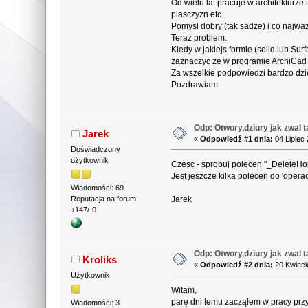
Od wielu lat pracuje w architektu
plasczyzn etc.
Pomysl dobry (tak sadze) i co najwa
Teraz problem.
Kiedy w jakiejs formie (solid lub Su
zaznaczyc ze w programie ArchiCad 
Za wszelkie podpowiedzi bardzo dziek
Pozdrawiam
Odp: Otwory,dziury jak zwal t
Jarek
«
Odpowiedź #1 dnia:
04 Lipiec 
Doświadczony
użytkownik
Czesc - sprobuj polecen "_DeleteHol
Jest jeszcze kilka polecen do 'operac
Wiadomości: 69
Jarek
Reputacja na forum:
+147/-0
Odp: Otwory,dziury jak zwal t
Kroliks
«
Odpowiedź #2 dnia:
20 Kwieci
Użytkownik
Witam,
parę dni temu zacząłem w pracy prz
Wiadomości: 3