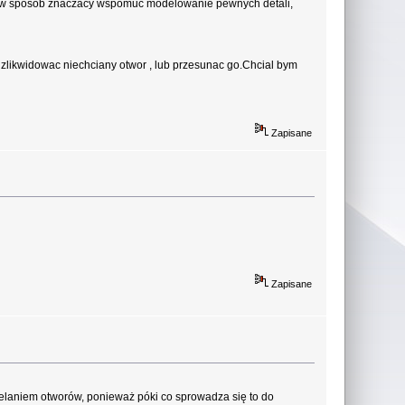
by w sposob znaczacy wspomuc modelowanie pewnych detali,
no zlikwidowac niechciany otwor , lub przesunac go.Chcial bym
Zapisane
Zapisane
elaniem otworów, ponieważ póki co sprowadza się to do