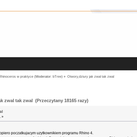
Rhinoceros w praktyce
(Moderator:
bTree
) »
Otwory,dziury jak zwal tak zwal
k zwal tak zwal (Przeczytany 18165 razy)
al
1 »
opiero poczatkujacym uzytkownikiem programu Rhino 4.