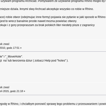
rze i uzywam programu Archicad. Pomyslalem ze uzywanie programu Rhino moglo 
zniejsze dziala. Innymi slwy Archcad akceptuje wszysko co robie w Rhino.
rface) robie otwor (odejmujac inne formy) pojawia sie pytanie w jaki sposob w Rhi
jest to wrecz banalnie proste nawet mozna powielac otwory.
uje i z gory przepraszam za brak polskich liter niestety pisze z zagranicy
ak zwal
2010, godz.17:51 »
e" i "_MoveHole".
ji na' lub tworzenia dziur ( zobacz Help pod "holes" ).
ak zwal
eń 2015, godz.21:18 »
ygodę w Rhino, i chciałbym ponowić sprawę tego problemu z przesuwaniem i powi