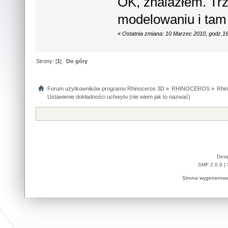
OK, znalazłem. Tr
modelowaniu i tam 
«
Ostatnia zmiana: 10 Marzec 2010, godz.1
Strony: [
1
]
Do góry
Forum użytkowników programu Rhinoceros 3D
»
RHINOCEROS
»
Rhin
Ustawienie dokładności uchwytu (nie wiem jak to nazwać)
Desi
SMF 2.0.9
|
Strona wygenerowa