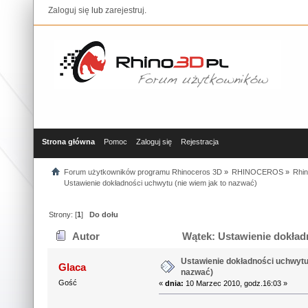
Zaloguj się
lub
zarejestruj
.
Strona główna
Pomoc
Zaloguj się
Rejestracja
Forum użytkowników programu Rhinoceros 3D
»
RHINOCEROS
»
Rhin
Ustawienie dokładności uchwytu (nie wiem jak to nazwać)
Strony: [
1
]
Do dołu
Autor
Wątek: Ustawienie dokładn
Ustawienie dokładności uchwytu 
Glaca
nazwać)
Gość
«
dnia:
10 Marzec 2010, godz.16:03 »