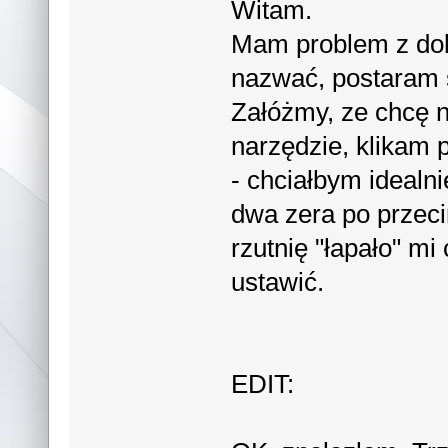
Witam.
Mam problem z dok
nazwać, postaram 
Załóżmy, ze chcę 
narzędzie, klikam p
- chciałbym idealn
dwa zera po przeci
rzutnię "łapało" m
ustawić.
EDIT: