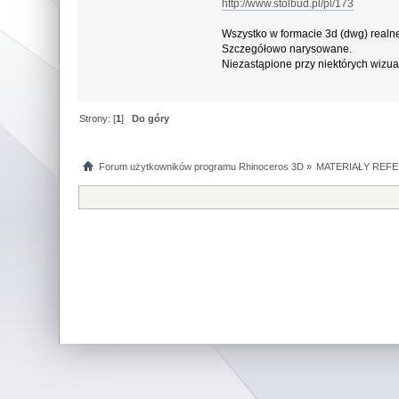
http://www.stolbud.pl/pl/173
Wszystko w formacie 3d (dwg) realn
Szczegółowo narysowane.
Niezastąpione przy niektórych wizua
Strony: [
1
]
Do góry
Forum użytkowników programu Rhinoceros 3D
»
MATERIAŁY REFE