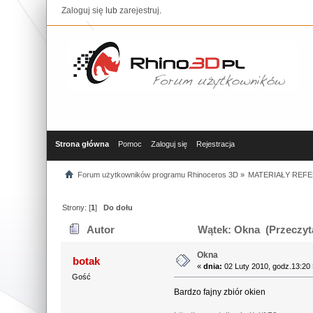
Zaloguj się
lub
zarejestruj
.
Strona główna
Pomoc
Zaloguj się
Rejestracja
Forum użytkowników programu Rhinoceros 3D
»
MATERIAŁY REFE
Strony: [
1
]
Do dołu
Autor
Wątek: Okna (Przeczyta
Okna
botak
«
dnia:
02 Luty 2010, godz.13:20 
Gość
Bardzo fajny zbiór okien