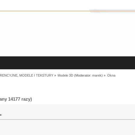
RENCYJNE, MODELE I TEKSTURY
»
Modele 3D
(Moderator:
marek
) »
Okna
ny 14177 razy)
»