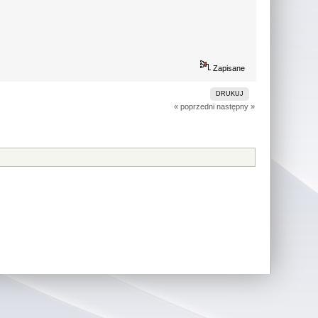
Zapisane
DRUKUJ
« poprzedni
następny »