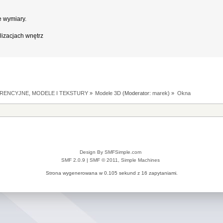
e wymiary.
lizacjach wnętrz
RENCYJNE, MODELE I TEKSTURY
»
Modele 3D
(Moderator:
marek
) »
Okna
Design By SMFSimple.com
SMF 2.0.9
|
SMF © 2011
,
Simple Machines
Strona wygenerowana w 0.105 sekund z 16 zapytaniami.