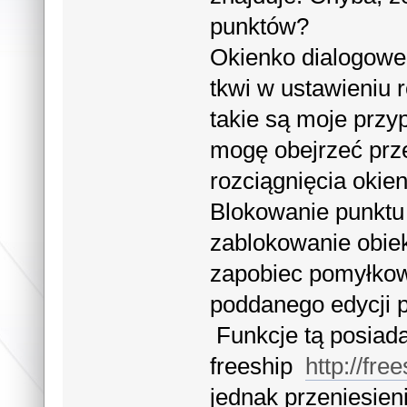
punktów?
Okienko dialogowe 
tkwi w ustawieniu r
takie są moje przy
mogę obejrzeć prz
rozciągnięcia okie
Blokowanie punktu
zablokowanie obiekt
zapobiec pomyłkow
poddanego edycji p
Funkcje tą posia
freeship
http://fr
jednak przeniesie