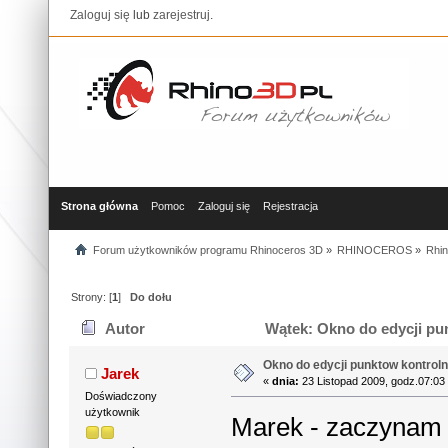
Zaloguj się
lub
zarejestruj
.
Strona główna
Pomoc
Zaloguj się
Rejestracja
Forum użytkowników programu Rhinoceros 3D
»
RHINOCEROS
»
Rhin
Strony: [
1
]
Do dołu
Autor
Wątek: Okno do edycji pu
Okno do edycji punktow kontrol
Jarek
«
dnia:
23 Listopad 2009, godz.07:03
Doświadczony
użytkownik
Marek - zaczynam 