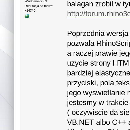
balagan zrobil w t
Wiadomości: 69
Reputacja na forum:
+147/-0
http://forum.rhino
Poprzednia wersja
pozwala RhinoScript
a raczej prawie jeg
uzycie strony HTML
bardziej elastyczn
przyciski, pola tek
jego wyswietlanie 
jestesmy w trakcie
( oczywiscie da si
VB.NET albo C++ al