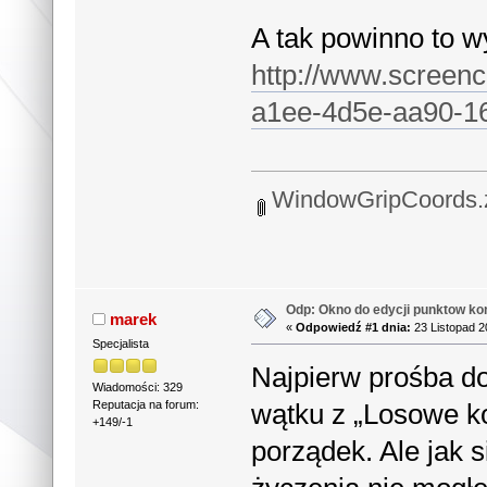
A tak powinno to w
http://www.screenc
a1ee-4d5e-aa90-1
WindowGripCoords.
Odp: Okno do edycji punktow ko
marek
«
Odpowiedź #1 dnia:
23 Listopad 2
Specjalista
Najpierw prośba do
Wiadomości: 329
wątku z „Losowe k
Reputacja na forum:
+149/-1
porządek. Ale jak 