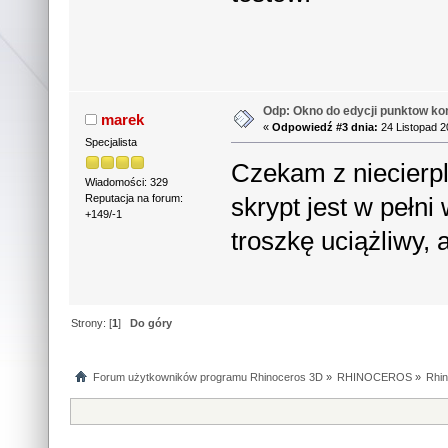
Odp: Okno do edycji punktow ko
marek
«
Odpowiedź #3 dnia:
24 Listopad 2
Specjalista
Czekam z niecierpl
Wiadomości: 329
skrypt jest w pełn
Reputacja na forum:
+149/-1
troszkę uciążliwy,
Strony: [
1
]
Do góry
Forum użytkowników programu Rhinoceros 3D
»
RHINOCEROS
»
Rhin