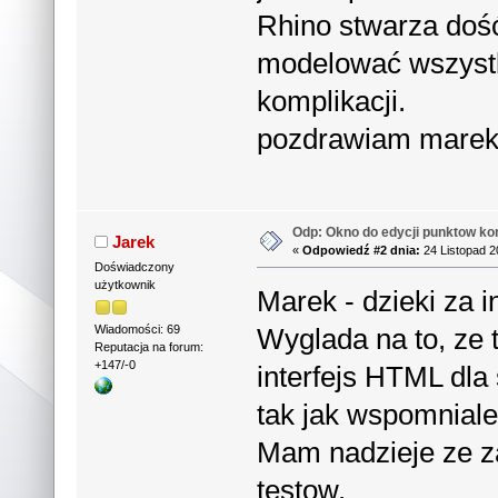
Rhino stwarza doś
modelować wszystk
komplikacji.
pozdrawiam mare
Odp: Okno do edycji punktow ko
Jarek
«
Odpowiedź #2 dnia:
24 Listopad 2
Doświadczony
użytkownik
Marek - dzieki za i
Wyglada na to, ze t
Wiadomości: 69
Reputacja na forum:
+147/-0
interfejs HTML dla
tak jak wspomniale
Mam nadzieje ze za
testow.