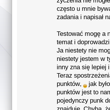
życzenia nie mogłe
często u mnie byw
zadania i na
Testować mogę a n
temat i doprowadzi
Ja niestety nie mo
niestety jestem w 
inny zna się lepiej
Teraz spostrzeżeni
punktów,
jak było
punktów jest to na
pojedynczy punk do
znajduje. Chyba, ż