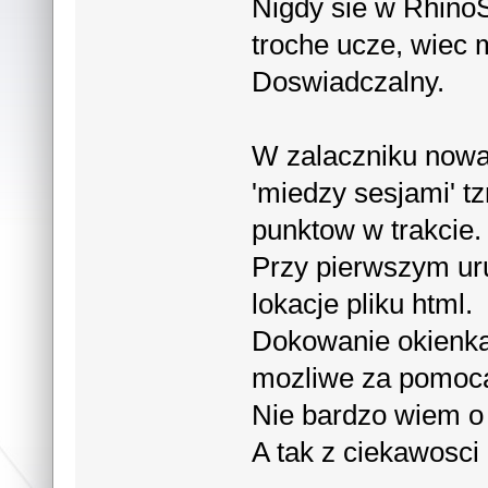
Nigdy sie w Rhino
troche ucze, wiec 
Doswiadczalny.
W zalaczniku nowa 
'miedzy sesjami' t
punktow w trakcie.
Przy pierwszym ur
lokacje pliku html.
Dokowanie okienka 
mozliwe za pomoca
Nie bardzo wiem o
A tak z ciekawosci 