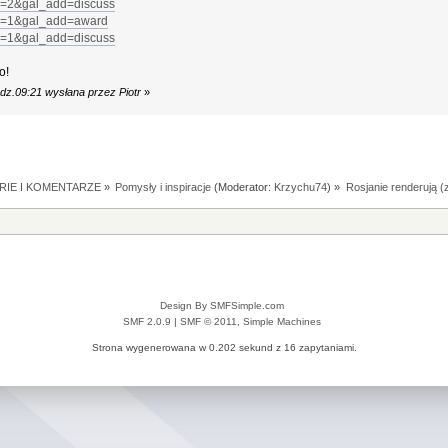
rub=2&gal_add=discuss
rub=1&gal_add=award
rub=1&gal_add=discuss
o!
dz.09:21 wysłana przez Piotr
»
RIE I KOMENTARZE
»
Pomysły i inspiracje
(Moderator:
Krzychu74
) »
Rosjanie renderują 
Design By SMFSimple.com
SMF 2.0.9
|
SMF © 2011
,
Simple Machines
Strona wygenerowana w 0.202 sekund z 16 zapytaniami.