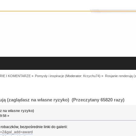
RIE I KOMENTARZE
»
Pomysły i inspiracje
(Moderator:
Krzychu74
) »
Rosjanie renderują 
ją (zaglądasz na własne ryzyko) (Przeczytany 65820 razy)
z na własne ryzyko)
9:58 »
h robaczków, bezpośrednie linki do galerii:
rub=2&gal_add=award