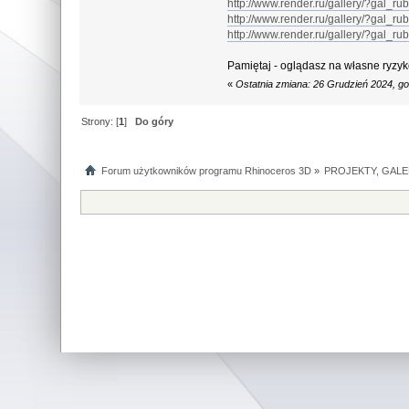
http://www.render.ru/gallery/?gal_
http://www.render.ru/gallery/?gal_
http://www.render.ru/gallery/?gal_
Pamiętaj - oglądasz na własne ryzyk
«
Ostatnia zmiana: 26 Grudzień 2024, go
Strony: [
1
]
Do góry
Forum użytkowników programu Rhinoceros 3D
»
PROJEKTY, GALE