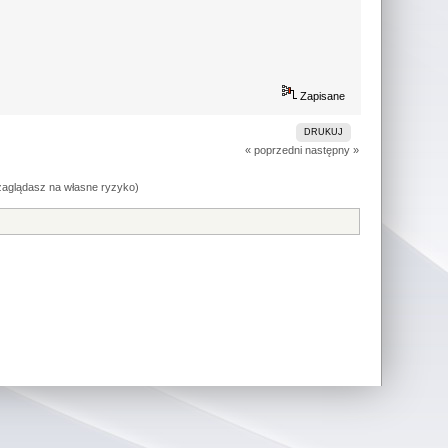
Zapisane
DRUKUJ
« poprzedni
następny »
(zaglądasz na własne ryzyko)