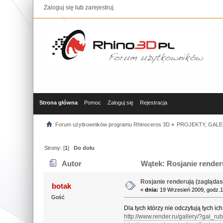
Zaloguj się
lub
zarejestruj
.
Strona główna
Pomoc
Zaloguj się
Rejestracja
Forum użytkowników programu Rhinoceros 3D
»
PROJEKTY, GALE
Strony: [
1
]
Do dołu
Autor
Wątek: Rosjanie renderu
Rosjanie renderują (zaglądas
botak
«
dnia:
19 Wrzesień 2009, godz.1
Gość
Dla tych którzy nie odczytują tych ic
http://www.render.ru/gallery/?gal_