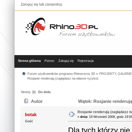
Zaloguj się
lub
zarejestruj
.
Strona główna
Pomoc
Zaloguj się
Rejestracja
Forum użytkowników programu Rhinoceros 3D
»
PROJEKTY, GALERIE
Rosjanie renderują (zaglądasz na własne ryzyko)
Strony: [
1
]
Do dołu
Autor
Wątek: Rosjanie renderują
Rosjanie renderują (zaglądasz n
botak
«
dnia:
19 Wrzesień 2009, godz.19:5
Gość
Dla tych którzy nie