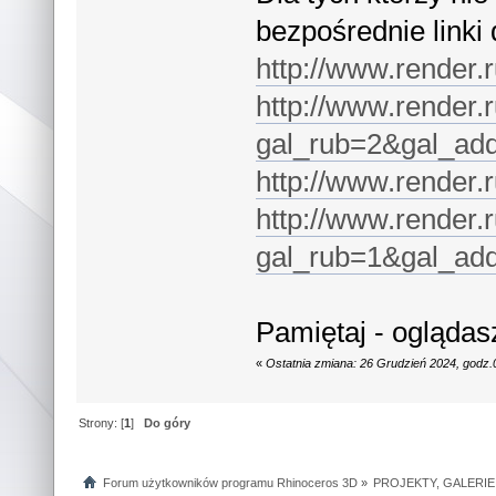
bezpośrednie linki d
http://www.render
http://www.render.r
gal_rub=2&gal_ad
http://www.render
http://www.render.r
gal_rub=1&gal_ad
Pamiętaj - oglądas
«
Ostatnia zmiana: 26 Grudzień 2024, godz.
Strony: [
1
]
Do góry
Forum użytkowników programu Rhinoceros 3D
»
PROJEKTY, GALERIE