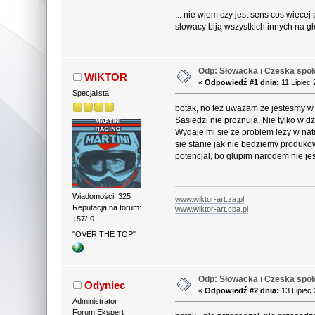
... nie wiem czy jest sens cos wiecej p
słowacy biją wszystkich innych na
Odp: Słowacka i Czeska spo
WIKTOR
«
Odpowiedź #1 dnia:
11 Lipiec 
Specjalista
botak, no tez uwazam ze jestesmy w ka
Sasiedzi nie proznuja. Nie tylko w d
Wydaje mi sie ze problem lezy w nat
sie stanie jak nie bedziemy produk
potencjal, bo glupim narodem nie je
Wiadomości: 325
www.wiktor-art.za.pl
Reputacja na forum:
www.wiktor-art.cba.pl
+57/-0
"OVER THE TOP"
Odp: Słowacka i Czeska spo
Odyniec
«
Odpowiedź #2 dnia:
13 Lipiec 
Administrator
Forum Ekspert