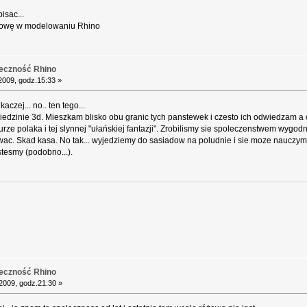
isac...
 głowę w modelowaniu Rhino
łeczność Rhino
2009, godz.15:33 »
czej... no.. ten tego...
ziedzinie 3d. Mieszkam blisko obu granic tych panstewek i czesto ich odwiedzam a 
urze polaka i tej slynnej "ułańskiej fantazji". Zrobilismy sie spoleczenstwem wy
owac. Skad kasa. No tak... wyjedziemy do sasiadow na poludnie i sie moze nauczy
stesmy (podobno...).
łeczność Rhino
2009, godz.21:30 »