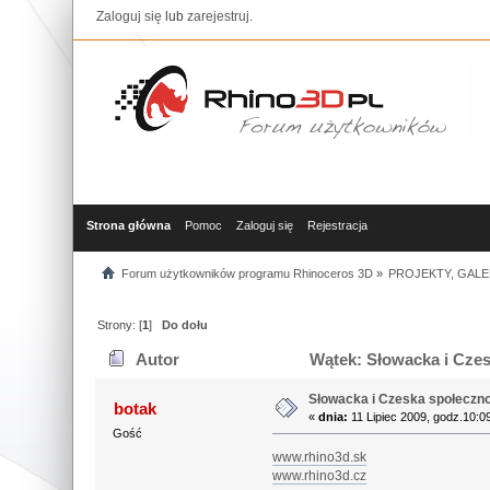
Zaloguj się
lub
zarejestruj
.
Strona główna
Pomoc
Zaloguj się
Rejestracja
Forum użytkowników programu Rhinoceros 3D
»
PROJEKTY, GALE
Strony: [
1
]
Do dołu
Autor
Wątek: Słowacka i Czes
Słowacka i Czeska społeczn
botak
«
dnia:
11 Lipiec 2009, godz.10:0
Gość
www.rhino3d.sk
www.rhino3d.cz