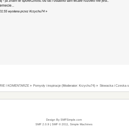
j - ja znam te spolecznosc od lat i ostatnio tam wcale różowo nie jest..
ernecie...
z.01:55 wysłana przez Krzychu74
»
RIE I KOMENTARZE
»
Pomysły i inspiracje
(Moderator:
Krzychu74
) »
Słowacka i Czeska 
Design By SMFSimple.com
SMF 2.0.9
|
SMF © 2011
,
Simple Machines