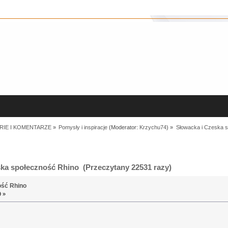
RIE I KOMENTARZE
»
Pomysły i inspiracje
(Moderator:
Krzychu74
) »
Słowacka i Czeska 
ka społeczność Rhino (Przeczytany 22531 razy)
ość Rhino
9 »