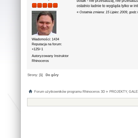
botak - nie przesadzaj, nie przesadza
ostatnio ładnie to wygląda tylko w int
«
Ostatnia zmiana: 15 Lipiec 2009, god
Wiadomości: 1434
Reputacja na forum:
+125/-1
Autoryzowany Instruktor
Rhinoceros
Strony: [
1
]
Do góry
Forum użytkowników programu Rhinoceros 3D
»
PROJEKTY, GALE