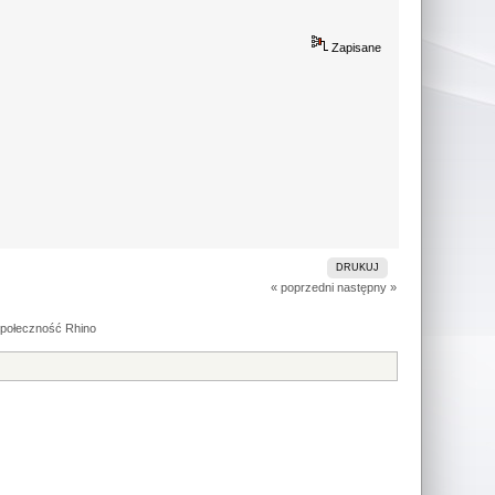
Zapisane
DRUKUJ
« poprzedni
następny »
społeczność Rhino