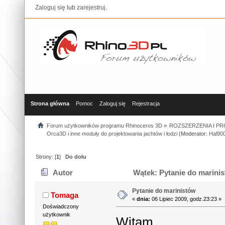
Zaloguj się
lub
zarejestruj
.
Strona główna
Pomoc
Zaloguj się
Rejestracja
Forum użytkowników programu Rhinoceros 3D
»
ROZSZERZENIA I P
Orca3D i inne moduły do projektowania jachtów i łodzi
(Moderator:
Hal90
Strony: [
1
]
Do dołu
Autor
Wątek: Pytanie do marinis
Pytanie do marinistów
Tomaga
«
dnia:
06 Lipiec 2009, godz.23:23 »
Doświadczony
użytkownik
Witam