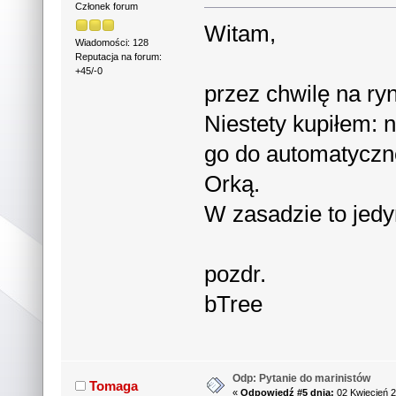
Członek forum
Witam,
Wiadomości: 128
Reputacja na forum:
+45/-0
przez chwilę na ry
Niestety kupiłem: 
go do automatyczne
Orką.
W zasadzie to jedy
pozdr.
bTree
Odp: Pytanie do marinistów
Tomaga
«
Odpowiedź #5 dnia:
02 Kwiecień 2