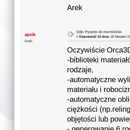
Arek
Odp: Pytanie do marinistów
apsik
«
Odpowiedź #2 dnia:
26 Sierpień 2
Gość
Oczywiście Orca3
-biblioteki materi
rodzaje,
-automatyczne wyl
materiału i robociz
-automatyczne obl
ciężkości (np.relin
objętości lub powi
- generowanie 6 ro