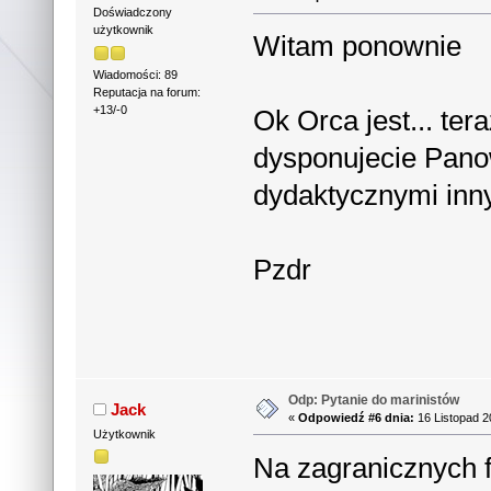
Doświadczony
użytkownik
Witam ponownie
Wiadomości: 89
Reputacja na forum:
+13/-0
Ok Orca jest... ter
dysponujecie Panow
dydaktycznymi inn
Pzdr
Odp: Pytanie do marinistów
Jack
«
Odpowiedź #6 dnia:
16 Listopad 2
Użytkownik
Na zagranicznych f