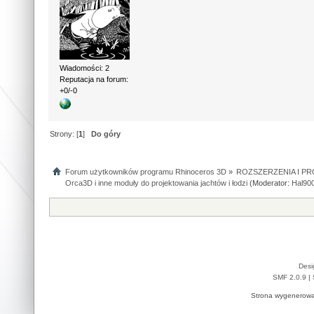
Wiadomości: 2
Reputacja na forum:
+0/-0
Strony: [
1
]
Do góry
Forum użytkowników programu Rhinoceros 3D
»
ROZSZERZENIA I P
Orca3D i inne moduły do projektowania jachtów i łodzi
(Moderator:
Hal90
Desi
SMF 2.0.9
|
Strona wygenerowa