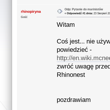
Odp: Pytanie do marinistów
rhinopiryna
«
Odpowiedź #1 dnia:
23 Sierpień 2
Gość
Witam
Coś jest... nie uż
powiedzieć -
http://en.wiki.mcn
zwróć uwagę przed
Rhinonest
pozdrawiam