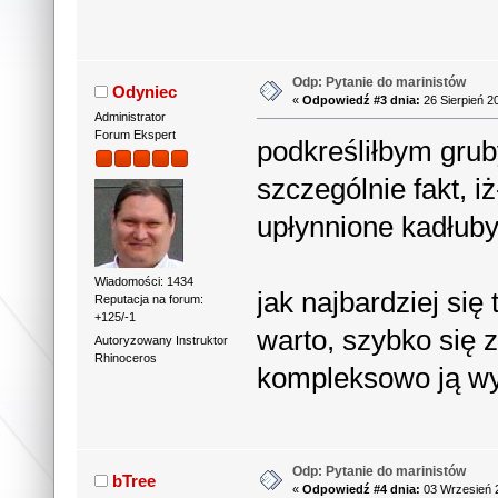
Odp: Pytanie do marinistów
Odyniec
«
Odpowiedź #3 dnia:
26 Sierpień 2
Administrator
Forum Ekspert
podkreśliłbym gru
szczególnie fakt, 
upłynnione kadłub
Wiadomości: 1434
jak najbardziej si
Reputacja na forum:
+125/-1
warto, szybko się z
Autoryzowany Instruktor
Rhinoceros
kompleksowo ją w
Odp: Pytanie do marinistów
bTree
«
Odpowiedź #4 dnia:
03 Wrzesień 2