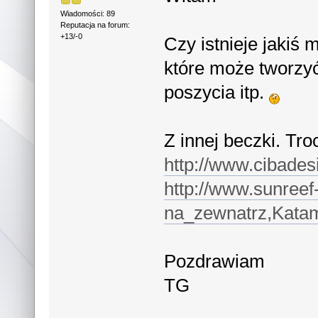
Wiadomości: 89
Reputacja na forum:
+13/-0
Czy istnieje jakiś 
które może tworzyć 
poszycia itp.
Z innej beczki. Tro
http://www.cibades
http://www.sunreef
na_zewnatrz,Katam
Pozdrawiam
TG