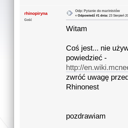
Odp: Pytanie do marinistów
rhinopiryna
«
Odpowiedź #1 dnia:
23 Sierpień 2
Gość
Witam
Coś jest... nie uż
powiedzieć -
http://en.wiki.mcn
zwróć uwagę przed
Rhinonest
pozdrawiam