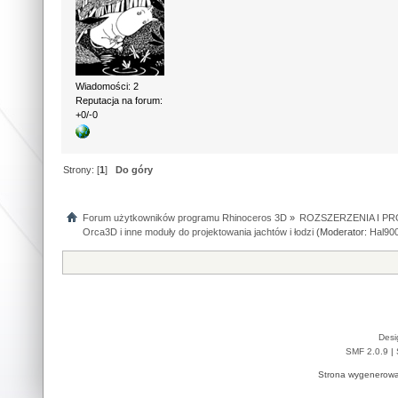
Wiadomości: 2
Reputacja na forum:
+0/-0
Strony: [
1
]
Do góry
Forum użytkowników programu Rhinoceros 3D
»
ROZSZERZENIA I P
Orca3D i inne moduły do projektowania jachtów i łodzi
(Moderator:
Hal90
Desi
SMF 2.0.9
|
Strona wygenerowa