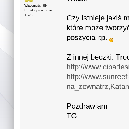
Wiadomości: 89
Reputacja na forum:
+13/-0
Czy istnieje jakiś 
które może tworzyć 
poszycia itp.
Z innej beczki. Tro
http://www.cibades
http://www.sunreef
na_zewnatrz,Katam
Pozdrawiam
TG