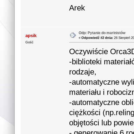
Arek
Odp: Pytanie do marinistów
apsik
«
Odpowiedź #2 dnia:
26 Sierpień 2
Gość
Oczywiście Orca3
-biblioteki materi
rodzaje,
-automatyczne wyl
materiału i robociz
-automatyczne obl
ciężkości (np.relin
objętości lub powi
- generowanie 6 ro