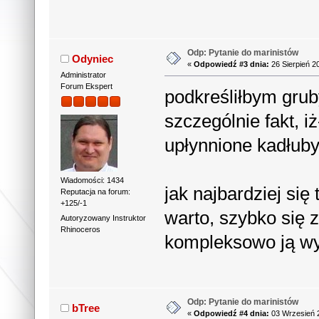
Odp: Pytanie do marinistów
Odyniec
«
Odpowiedź #3 dnia:
26 Sierpień 2
Administrator
Forum Ekspert
podkreśliłbym gru
szczególnie fakt, 
upłynnione kadłub
Wiadomości: 1434
jak najbardziej si
Reputacja na forum:
+125/-1
warto, szybko się z
Autoryzowany Instruktor
Rhinoceros
kompleksowo ją w
Odp: Pytanie do marinistów
bTree
«
Odpowiedź #4 dnia:
03 Wrzesień 2