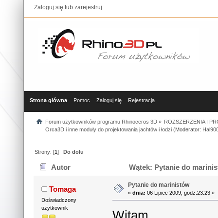
Zaloguj się
lub
zarejestruj
.
Strona główna
Pomoc
Zaloguj się
Rejestracja
Forum użytkowników programu Rhinoceros 3D
»
ROZSZERZENIA I P
Orca3D i inne moduły do projektowania jachtów i łodzi
(Moderator:
Hal90
Strony: [
1
]
Do dołu
Autor
Wątek: Pytanie do marinis
Pytanie do marinistów
Tomaga
«
dnia:
06 Lipiec 2009, godz.23:23 »
Doświadczony
użytkownik
Witam