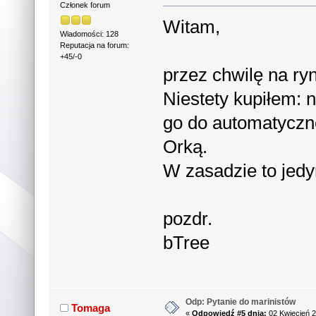
Członek forum
Witam,
Wiadomości: 128
Reputacja na forum:
+45/-0
przez chwilę na ry
Niestety kupiłem: 
go do automatyczne
Orką.
W zasadzie to jedy
pozdr.
bTree
Odp: Pytanie do marinistów
Tomaga
«
Odpowiedź #5 dnia:
02 Kwiecień 2