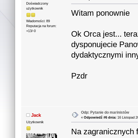
Doświadczony
użytkownik
Witam ponownie
Wiadomości: 89
Reputacja na forum:
+13/-0
Ok Orca jest... ter
dysponujecie Panow
dydaktycznymi inn
Pzdr
Odp: Pytanie do marinistów
Jack
«
Odpowiedź #6 dnia:
16 Listopad 2
Użytkownik
Na zagranicznych f