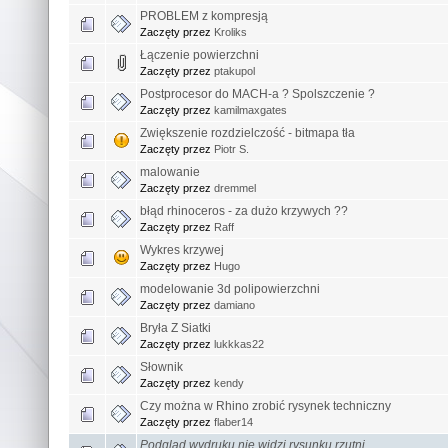
PROBLEM z kompresją
Zaczęty przez
Kroliks
Łączenie powierzchni
Zaczęty przez
ptakupol
Postprocesor do MACH-a ? Spolszczenie ?
Zaczęty przez
kamilmaxgates
Zwiększenie rozdzielczość - bitmapa tła
Zaczęty przez
Piotr S.
malowanie
Zaczęty przez
dremmel
błąd rhinoceros - za dużo krzywych ??
Zaczęty przez
Raff
Wykres krzywej
Zaczęty przez
Hugo
modelowanie 3d polipowierzchni
Zaczęty przez
damiano
Bryła Z Siatki
Zaczęty przez
lukkkas22
Słownik
Zaczęty przez
kendy
Czy można w Rhino zrobić rysynek techniczny
Zaczęty przez
flaber14
Podgląd wydruku nie widzi rysunku rzutni