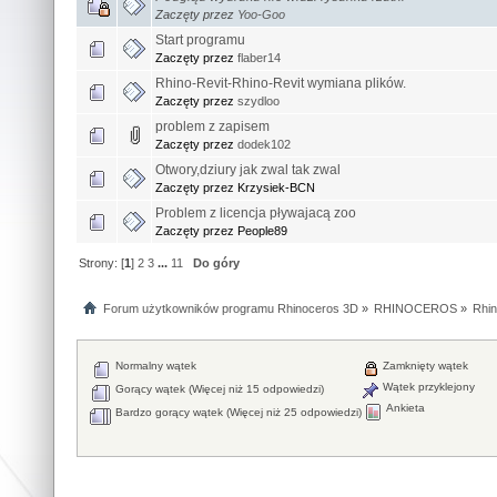
Zaczęty przez
Yoo-Goo
Start programu
Zaczęty przez
flaber14
Rhino-Revit-Rhino-Revit wymiana plików.
Zaczęty przez
szydloo
problem z zapisem
Zaczęty przez
dodek102
Otwory,dziury jak zwal tak zwal
Zaczęty przez Krzysiek-BCN
Problem z licencja pływajacą zoo
Zaczęty przez People89
Strony: [
1
]
2
3
...
11
Do góry
Forum użytkowników programu Rhinoceros 3D
»
RHINOCEROS
»
Rhin
Normalny wątek
Zamknięty wątek
Wątek przyklejony
Gorący wątek (Więcej niż 15 odpowiedzi)
Ankieta
Bardzo gorący wątek (Więcej niż 25 odpowiedzi)