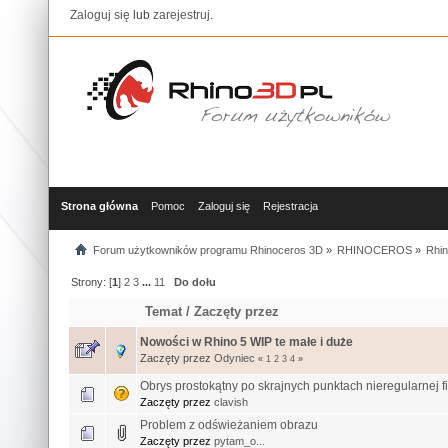
Zaloguj się
lub
zarejestruj
.
Strona główna
Pomoc
Zaloguj się
Rejestracja
Forum użytkowników programu Rhinoceros 3D
»
RHINOCEROS
»
Rhin
Strony: [
1
]
2
3
...
11
Do dołu
Temat
/
Zaczęty przez
Nowości w Rhino 5 WIP te małe i duże
Zaczęty przez
Odyniec
«
1
2
3
4
»
Obrys prostokątny po skrajnych punktach nieregularnej f
Zaczęty przez
clavish
Problem z odświeżaniem obrazu
Zaczęty przez
pytam_o...