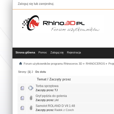
Zaloguj się
lub
zarejestruj
.
Strona główna
Pomoc
Zaloguj się
Rejestracja
Forum użytkowników programu Rhinoceros 3D
»
RHINOCEROS
»
Proj
Strony: [
1
]
2
Do dołu
Temat
/
Zaczęty przez
Torba sprzętowa
Zaczęty przez TJ
Gryf pędzla do golenia
Zaczęty przez
ylid
Samolot ROLAND D VII 1:48
Zaczęty przez
Radek z Czech