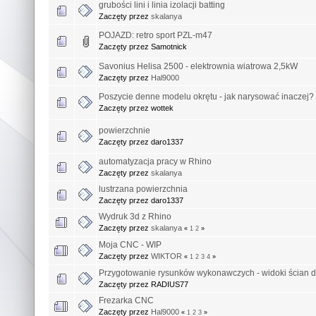
grubości lini i linia izolacji batting
Zaczęty przez
skalanya
POJAZD: retro sport PZL-m47
Zaczęty przez Samotnick
Savonius Helisa 2500 - elektrownia wiatrowa 2,5kW
Zaczęty przez
Hal9000
Poszycie denne modelu okrętu - jak narysować inaczej?
Zaczęty przez wottek
powierzchnie
Zaczęty przez daro1337
automatyzacja pracy w Rhino
Zaczęty przez
skalanya
lustrzana powierzchnia
Zaczęty przez daro1337
Wydruk 3d z Rhino
Zaczęty przez
skalanya
«
1
2
»
Moja CNC - WIP
Zaczęty przez
WIKTOR
«
1
2
3
4
»
Przygotowanie rysunków wykonawczych - widoki ścian do
Zaczęty przez RADIUS77
Frezarka CNC
Zaczęty przez
Hal9000
«
1
2
3
»