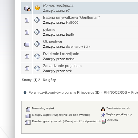
Pomoc niezbędna
Zaczęty przez elf
Bateria umywalkowa "Gentleman"
Zaczęty przez
Hal9000
pytanie
Zaczęty przez bajtlik
Okno/otwor
Zaczęty przez
daromaro
«
1
2
»
Dzielenie i rozwijanie
Zaczęty przez mrino
Zarządzanie projektem
Zaczęty przez strk
Strony: [
1
]
2
Do góry
Forum użytkowników programu Rhinoceros 3D
»
RHINOCEROS
»
Proj
Normalny wątek
Zamknięty wątek
Wątek przyklejony
Gorący wątek (Więcej niż 15 odpowiedzi)
Ankieta
Bardzo gorący wątek (Więcej niż 25 odpowiedzi)