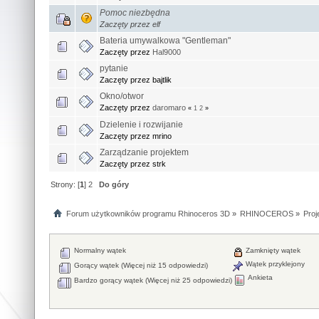
Pomoc niezbędna
Zaczęty przez elf
Bateria umywalkowa "Gentleman"
Zaczęty przez
Hal9000
pytanie
Zaczęty przez bajtlik
Okno/otwor
Zaczęty przez
daromaro
«
1
2
»
Dzielenie i rozwijanie
Zaczęty przez mrino
Zarządzanie projektem
Zaczęty przez strk
Strony: [
1
]
2
Do góry
Forum użytkowników programu Rhinoceros 3D
»
RHINOCEROS
»
Proj
Normalny wątek
Zamknięty wątek
Wątek przyklejony
Gorący wątek (Więcej niż 15 odpowiedzi)
Ankieta
Bardzo gorący wątek (Więcej niż 25 odpowiedzi)