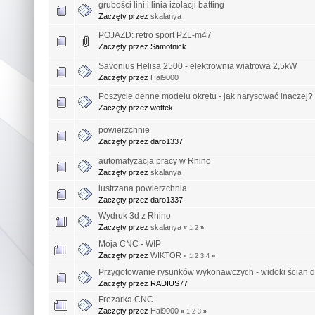
grubości lini i linia izolacji batting
Zaczęty przez
skalanya
POJAZD: retro sport PZL-m47
Zaczęty przez Samotnick
Savonius Helisa 2500 - elektrownia wiatrowa 2,5kW
Zaczęty przez
Hal9000
Poszycie denne modelu okrętu - jak narysować inaczej?
Zaczęty przez wottek
powierzchnie
Zaczęty przez daro1337
automatyzacja pracy w Rhino
Zaczęty przez
skalanya
lustrzana powierzchnia
Zaczęty przez daro1337
Wydruk 3d z Rhino
Zaczęty przez
skalanya
«
1
2
»
Moja CNC - WIP
Zaczęty przez
WIKTOR
«
1
2
3
4
»
Przygotowanie rysunków wykonawczych - widoki ścian do
Zaczęty przez RADIUS77
Frezarka CNC
Zaczęty przez
Hal9000
«
1
2
3
»