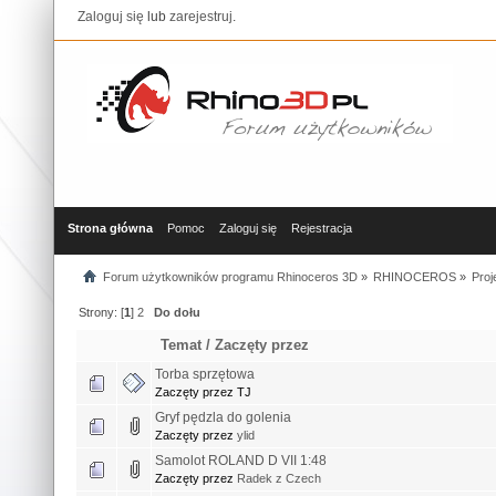
Zaloguj się
lub
zarejestruj
.
Strona główna
Pomoc
Zaloguj się
Rejestracja
Forum użytkowników programu Rhinoceros 3D
»
RHINOCEROS
»
Proj
Strony: [
1
]
2
Do dołu
Temat
/
Zaczęty przez
Torba sprzętowa
Zaczęty przez TJ
Gryf pędzla do golenia
Zaczęty przez
ylid
Samolot ROLAND D VII 1:48
Zaczęty przez
Radek z Czech