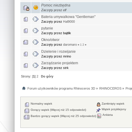
Pomoc niezbędna
Zaczęty przez elf
Bateria umywalkowa "Gentleman"
Zaczęty przez
Hal9000
pytanie
Zaczęty przez bajtlik
Okno/otwor
Zaczęty przez
daromaro
«
1
2
»
Dzielenie i rozwijanie
Zaczęty przez mrino
Zarządzanie projektem
Zaczęty przez strk
Strony: [
1
]
2
Do góry
Forum użytkowników programu Rhinoceros 3D
»
RHINOCEROS
»
Proj
Normalny wątek
Zamknięty wątek
Wątek przyklejony
Gorący wątek (Więcej niż 15 odpowiedzi)
Ankieta
Bardzo gorący wątek (Więcej niż 25 odpowiedzi)