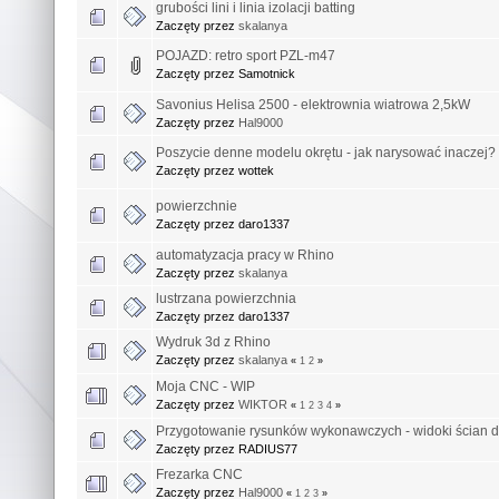
grubości lini i linia izolacji batting
Zaczęty przez
skalanya
POJAZD: retro sport PZL-m47
Zaczęty przez Samotnick
Savonius Helisa 2500 - elektrownia wiatrowa 2,5kW
Zaczęty przez
Hal9000
Poszycie denne modelu okrętu - jak narysować inaczej?
Zaczęty przez wottek
powierzchnie
Zaczęty przez daro1337
automatyzacja pracy w Rhino
Zaczęty przez
skalanya
lustrzana powierzchnia
Zaczęty przez daro1337
Wydruk 3d z Rhino
Zaczęty przez
skalanya
«
1
2
»
Moja CNC - WIP
Zaczęty przez
WIKTOR
«
1
2
3
4
»
Przygotowanie rysunków wykonawczych - widoki ścian do
Zaczęty przez RADIUS77
Frezarka CNC
Zaczęty przez
Hal9000
«
1
2
3
»