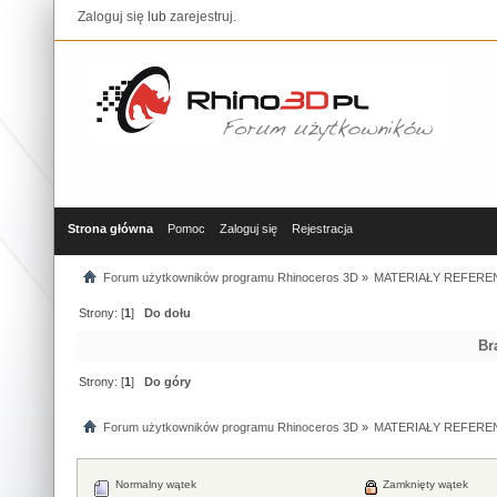
Zaloguj się
lub
zarejestruj
.
Strona główna
Pomoc
Zaloguj się
Rejestracja
Forum użytkowników programu Rhinoceros 3D
»
MATERIAŁY REFERE
Strony: [
1
]
Do dołu
Br
Strony: [
1
]
Do góry
Forum użytkowników programu Rhinoceros 3D
»
MATERIAŁY REFERE
Normalny wątek
Zamknięty wątek