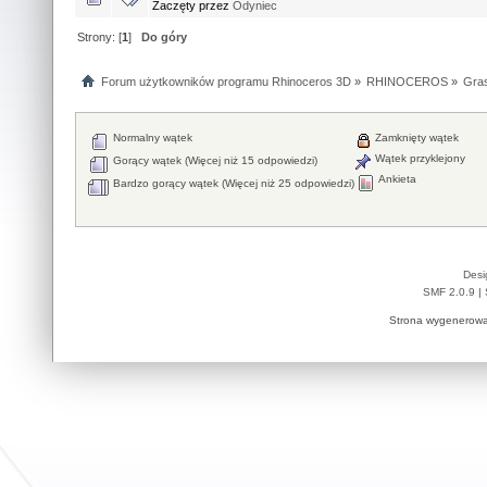
Zaczęty przez
Odyniec
Strony: [
1
]
Do góry
Forum użytkowników programu Rhinoceros 3D
»
RHINOCEROS
»
Gra
Normalny wątek
Zamknięty wątek
Wątek przyklejony
Gorący wątek (Więcej niż 15 odpowiedzi)
Ankieta
Bardzo gorący wątek (Więcej niż 25 odpowiedzi)
Desi
SMF 2.0.9
|
Strona wygenerowa