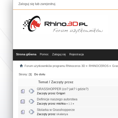
Zaloguj się
lub
zarejestruj
.
Strona główna
Pomoc
Zaloguj się
Rejestracja
Forum użytkowników programu Rhinoceros 3D
»
RHINOCEROS
»
Gra
Strony: [
1
]
Do dołu
Temat
/
Zaczęty przez
GRASSHOPPER (co? jak? i gdzie?)
Zaczęty przez Grigori
Definicje naszego autorstwa
Zaczęty przez mishka
«
1
2
»
Stolarka w Grasshopperze
Zaczęty przez
skalanya