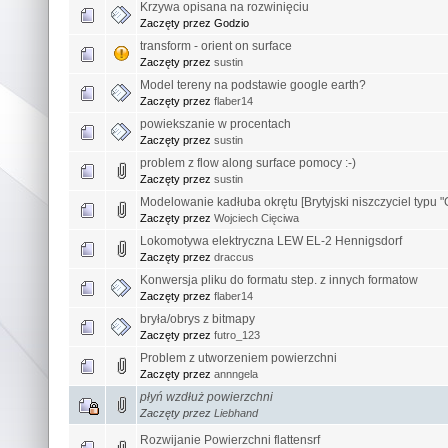
Krzywa opisana na rozwinięciu
Zaczęty przez Godzio
transform - orient on surface
Zaczęty przez
sustin
Model tereny na podstawie google earth?
Zaczęty przez
flaber14
powiekszanie w procentach
Zaczęty przez
sustin
problem z flow along surface pomocy :-)
Zaczęty przez
sustin
Modelowanie kadłuba okrętu [Brytyjski niszczyciel typu "
Zaczęty przez
Wojciech Cięciwa
Lokomotywa elektryczna LEW EL-2 Hennigsdorf
Zaczęty przez
draccus
Konwersja pliku do formatu step. z innych formatow
Zaczęty przez
flaber14
bryła/obrys z bitmapy
Zaczęty przez
futro_123
Problem z utworzeniem powierzchni
Zaczęty przez
annngela
płyń wzdłuż powierzchni
Zaczęty przez
Liebhand
Rozwijanie Powierzchni flattensrf