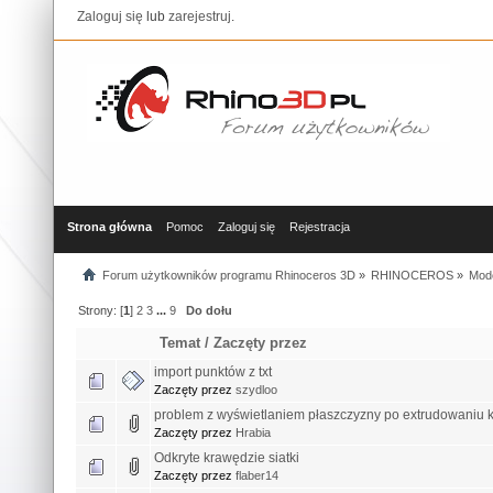
Zaloguj się
lub
zarejestruj
.
Strona główna
Pomoc
Zaloguj się
Rejestracja
Forum użytkowników programu Rhinoceros 3D
»
RHINOCEROS
»
Mod
Strony: [
1
]
2
3
...
9
Do dołu
Temat
/
Zaczęty przez
import punktów z txt
Zaczęty przez
szydloo
problem z wyświetlaniem płaszczyzny po extrudowaniu 
Zaczęty przez
Hrabia
Odkryte krawędzie siatki
Zaczęty przez
flaber14