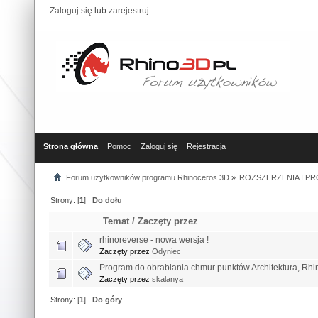
Zaloguj się
lub
zarejestruj
.
Strona główna
Pomoc
Zaloguj się
Rejestracja
Forum użytkowników programu Rhinoceros 3D
»
ROZSZERZENIA I P
Strony: [
1
]
Do dołu
Temat
/
Zaczęty przez
rhinoreverse - nowa wersja !
Zaczęty przez
Odyniec
Program do obrabiania chmur punktów Architektura, Rhi
Zaczęty przez
skalanya
Strony: [
1
]
Do góry