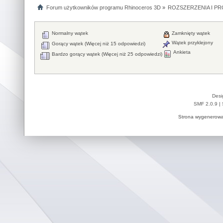
Forum użytkowników programu Rhinoceros 3D
»
ROZSZERZENIA I P
Normalny wątek
Zamknięty wątek
Wątek przyklejony
Gorący wątek (Więcej niż 15 odpowiedzi)
Ankieta
Bardzo gorący wątek (Więcej niż 25 odpowiedzi)
Desi
SMF 2.0.9
|
Strona wygenerowa