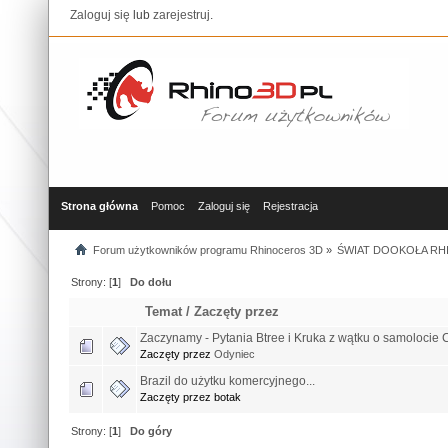
Zaloguj się
lub
zarejestruj
.
Strona główna
Pomoc
Zaloguj się
Rejestracja
Forum użytkowników programu Rhinoceros 3D
»
ŚWIAT DOOKOŁA RHI
Strony: [
1
]
Do dołu
Temat
/
Zaczęty przez
Zaczynamy - Pytania Btree i Kruka z wątku o samolocie 
Zaczęty przez
Odyniec
Brazil do użytku komercyjnego...
Zaczęty przez botak
Strony: [
1
]
Do góry