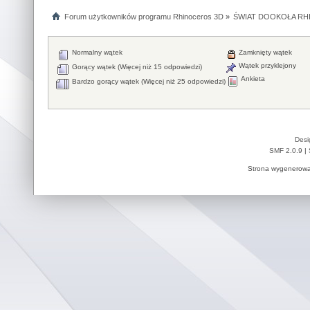
Forum użytkowników programu Rhinoceros 3D
»
ŚWIAT DOOKOŁA RHI
Normalny wątek
Zamknięty wątek
Wątek przyklejony
Gorący wątek (Więcej niż 15 odpowiedzi)
Ankieta
Bardzo gorący wątek (Więcej niż 25 odpowiedzi)
Desi
SMF 2.0.9
|
Strona wygenerowa