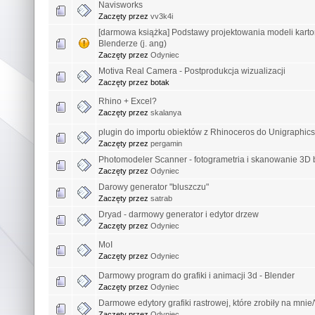
Navisworks
Zaczęty przez
vv3k4i
[darmowa książka] Podstawy projektowania modeli kart
Blenderze (j. ang)
Zaczęty przez
Odyniec
Motiva Real Camera - Postprodukcja wizualizacji
Zaczęty przez botak
Rhino + Excel?
Zaczęty przez
skalanya
plugin do importu obiektów z Rhinoceros do Unigraphics
Zaczęty przez
pergamin
Photomodeler Scanner - fotogrametria i skanowanie 3D
Zaczęty przez
Odyniec
Darowy generator "bluszczu"
Zaczęty przez
satrab
Dryad - darmowy generator i edytor drzew
Zaczęty przez
Odyniec
MoI
Zaczęty przez
Odyniec
Darmowy program do grafiki i animacji 3d - Blender
Zaczęty przez
Odyniec
Darmowe edytory grafiki rastrowej, które zrobiły na mnie
Zaczęty przez
Odyniec