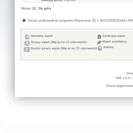
Strony: [
1
]
Do góry
Forum użytkowników programu Rhinoceros 3D
»
ROZSZERZENIA I P
Normalny wątek
Zamknięty wątek
Wątek przyklejony
Gorący wątek (Więcej niż 15 odpowiedzi)
Ankieta
Bardzo gorący wątek (Więcej niż 25 odpowiedzi)
Desi
SMF 2.0.9
|
Strona wygenerowa