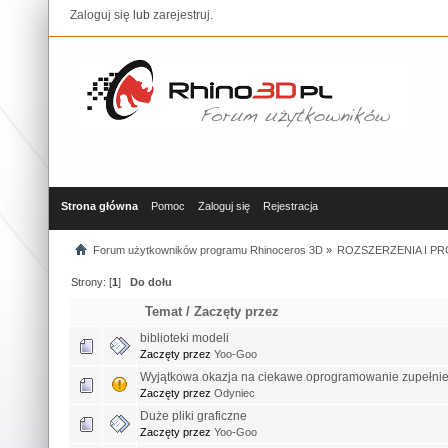
Zaloguj się
lub
zarejestruj
.
Strona główna
Pomoc
Zaloguj się
Rejestracja
Forum użytkowników programu Rhinoceros 3D
»
ROZSZERZENIA I P
Strony: [
1
]
Do dołu
Temat
/
Zaczęty przez
biblioteki modeli
Zaczęty przez
Yoo-Goo
Wyjątkowa okazja na ciekawe oprogramowanie zupełnie 
Zaczęty przez
Odyniec
Duże pliki graficzne
Zaczęty przez
Yoo-Goo