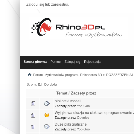
Zaloguj się
lub
zarejestruj
.
Strona główna
Pomoc
Zaloguj się
Rejestracja
Forum użytkowników programu Rhinoceros 3D
»
ROZSZERZENIA 
Strony: [
1
]
Do dołu
Temat
/
Zaczęty przez
biblioteki modeli
Zaczęty przez
Yoo-Goo
Wyjątkowa okazja na ciekawe oprogramowanie zu
Zaczęty przez
Odyniec
Duże pliki graficzne
Zaczęty przez
Yoo-Goo