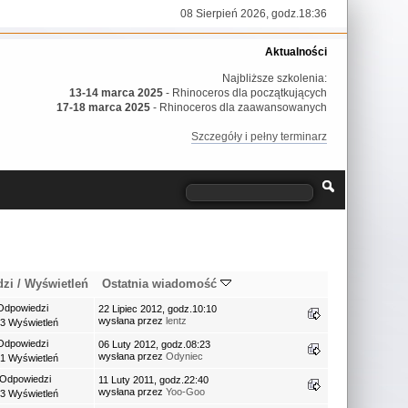
08 Sierpień 2026, godz.18:36
Aktualności
Najbliższe szkolenia:
13-14 marca 2025
- Rhinoceros dla początkujących
17-18 marca 2025
- Rhinoceros dla zaawansowanych
Szczegóły i pełny terminarz
dzi
/
Wyświetleń
Ostatnia wiadomość
Odpowiedzi
22 Lipiec 2012, godz.10:10
wysłana przez
lentz
3 Wyświetleń
Odpowiedzi
06 Luty 2012, godz.08:23
wysłana przez
Odyniec
1 Wyświetleń
 Odpowiedzi
11 Luty 2011, godz.22:40
wysłana przez
Yoo-Goo
3 Wyświetleń