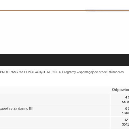
I PROGRAMY WSPOMAGAJĄCE RHINO 
»
Programy wspomagające pracę Rhinoceros
Odpowie
4 
5458
pełnie za darmo !!!!
0 
1846
12
3041