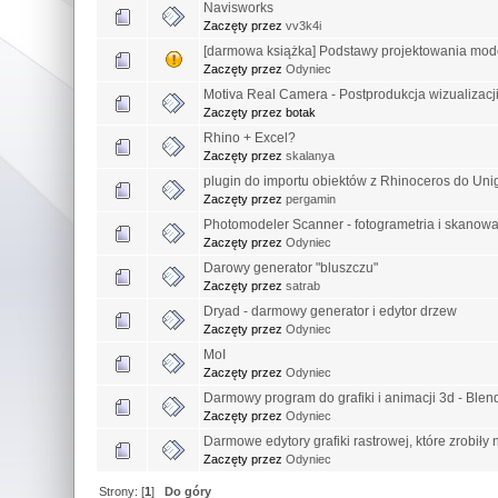
Navisworks
Zaczęty przez
vv3k4i
[darmowa książka] Podstawy projektowania mode
Zaczęty przez
Odyniec
Motiva Real Camera - Postprodukcja wizualizacj
Zaczęty przez botak
Rhino + Excel?
Zaczęty przez
skalanya
plugin do importu obiektów z Rhinoceros do Uni
Zaczęty przez
pergamin
Photomodeler Scanner - fotogrametria i skanow
Zaczęty przez
Odyniec
Darowy generator "bluszczu"
Zaczęty przez
satrab
Dryad - darmowy generator i edytor drzew
Zaczęty przez
Odyniec
MoI
Zaczęty przez
Odyniec
Darmowy program do grafiki i animacji 3d - Blen
Zaczęty przez
Odyniec
Darmowe edytory grafiki rastrowej, które zrobiły
Zaczęty przez
Odyniec
Strony: [
1
]
Do góry