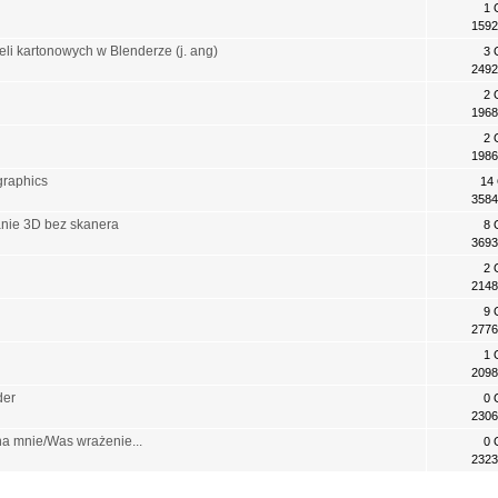
1 
1592
li kartonowych w Blenderze (j. ang)
3 
2492
i
2 
1968
2 
1986
graphics
14
3584
anie 3D bez skanera
8 
3693
2 
2148
9 
2776
1 
2098
der
0 
2306
 na mnie/Was wrażenie...
0 
2323