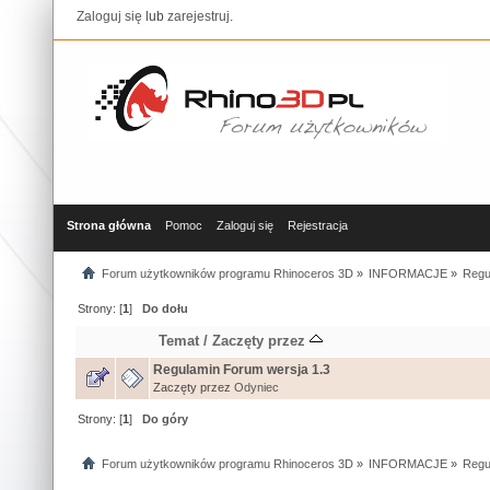
Zaloguj się
lub
zarejestruj
.
Strona główna
Pomoc
Zaloguj się
Rejestracja
Forum użytkowników programu Rhinoceros 3D
»
INFORMACJE
»
Regu
Strony: [
1
]
Do dołu
Temat
/
Zaczęty przez
Regulamin Forum wersja 1.3
Zaczęty przez
Odyniec
Strony: [
1
]
Do góry
Forum użytkowników programu Rhinoceros 3D
»
INFORMACJE
»
Regu