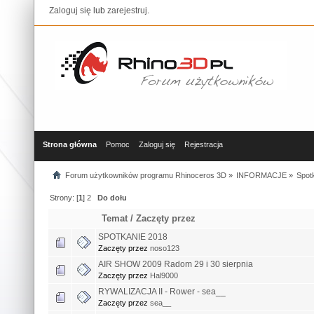
Zaloguj się
lub
zarejestruj
.
Strona główna
Pomoc
Zaloguj się
Rejestracja
Forum użytkowników programu Rhinoceros 3D
»
INFORMACJE
»
Spotk
Strony: [
1
]
2
Do dołu
Temat
/
Zaczęty przez
SPOTKANIE 2018
Zaczęty przez
noso123
AIR SHOW 2009 Radom 29 i 30 sierpnia
Zaczęty przez
Hal9000
RYWALIZACJA II - Rower - sea__
Zaczęty przez
sea__