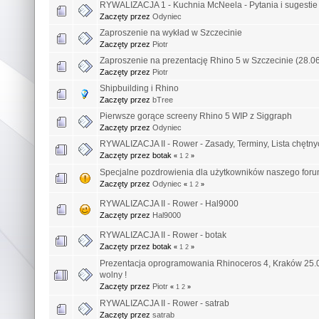
RYWALIZACJA 1 - Kuchnia McNeela - Pytania i sugestie
Zaczęty przez
Odyniec
Zaproszenie na wykład w Szczecinie
Zaczęty przez
Piotr
Zaproszenie na prezentację Rhino 5 w Szczecinie (28.0
Zaczęty przez
Piotr
Shipbuilding i Rhino
Zaczęty przez
bTree
Pierwsze gorące screeny Rhino 5 WIP z Siggraph
Zaczęty przez
Odyniec
RYWALIZACJA II - Rower - Zasady, Terminy, Lista chętny
Zaczęty przez botak
«
1
2
»
Specjalne pozdrowienia dla użytkowników naszego for
Zaczęty przez
Odyniec
«
1
2
»
RYWALIZACJA II - Rower - Hal9000
Zaczęty przez
Hal9000
RYWALIZACJA II - Rower - botak
Zaczęty przez botak
«
1
2
»
Prezentacja oprogramowania Rhinoceros 4, Kraków 25.
wolny !
Zaczęty przez
Piotr
«
1
2
»
RYWALIZACJA II - Rower - satrab
Zaczęty przez
satrab