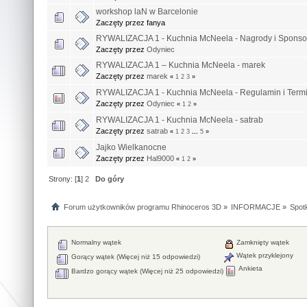
workshop laN w Barcelonie
Zaczęty przez fanya
RYWALIZACJA 1 - Kuchnia McNeela - Nagrody i Sponso
Zaczęty przez
Odyniec
RYWALIZACJA 1 – Kuchnia McNeela - marek
Zaczęty przez
marek
«
1
2
3
»
RYWALIZACJA 1 - Kuchnia McNeela - Regulamin i Term
Zaczęty przez
Odyniec
«
1
2
»
RYWALIZACJA 1 - Kuchnia McNeela - satrab
Zaczęty przez
satrab
«
1
2
3
...
5
»
Jajko Wielkanocne
Zaczęty przez
Hal9000
«
1
2
»
Strony: [
1
]
2
Do góry
Forum użytkowników programu Rhinoceros 3D
»
INFORMACJE
»
Spotk
Normalny wątek
Zamknięty wątek
Wątek przyklejony
Gorący wątek (Więcej niż 15 odpowiedzi)
Ankieta
Bardzo gorący wątek (Więcej niż 25 odpowiedzi)