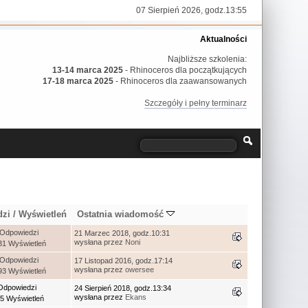
07 Sierpień 2026, godz.13:55
Aktualności
Najbliższe szkolenia:
13-14 marca 2025
- Rhinoceros dla początkujących
17-18 marca 2025
- Rhinoceros dla zaawansowanych
Szczegóły i pełny terminarz
dzi
/
Wyświetleń
Ostatnia wiadomość
 Odpowiedzi
21 Marzec 2018, godz.10:31
wysłana przez
Noni
31 Wyświetleń
 Odpowiedzi
17 Listopad 2016, godz.17:14
wysłana przez
owersee
93 Wyświetleń
Odpowiedzi
24 Sierpień 2018, godz.13:34
wysłana przez
Ekans
5 Wyświetleń