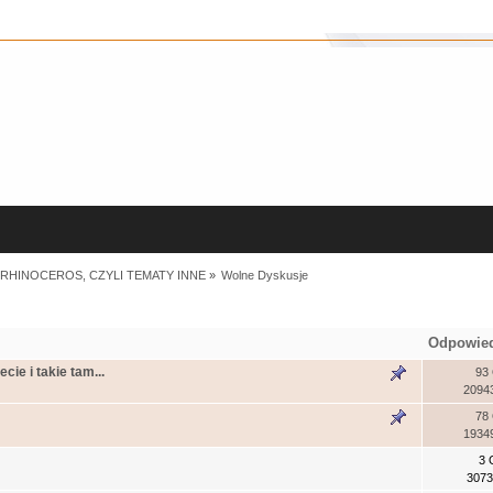
RHINOCEROS, CZYLI TEMATY INNE
»
Wolne Dyskusje
Odpowie
cie i takie tam...
93
2094
78
1934
3 
3073