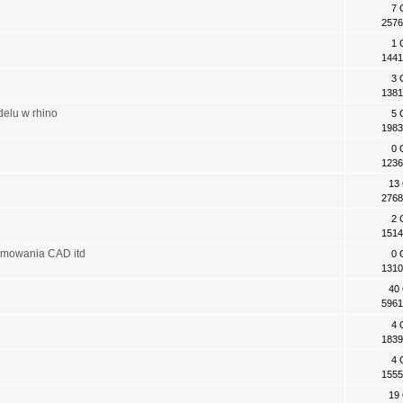
7 
2576
1 
1441
3 
1381
elu w rhino
5 
1983
0 
1236
13
2768
2 
1514
ramowania CAD itd
0 
1310
40
5961
4 
1839
4 
1555
19