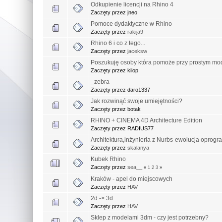
Odkupienie licencji na Rhino 4
Zaczęty przez jneo
Pomoce dydaktyczne w Rhino
Zaczęty przez
rakija9
Rhino 6 i co z tego...
Zaczęty przez
jaceksw
Poszukuję osoby która pomoże przy prostym mod
Zaczęty przez kilop
_zebra
Zaczęty przez daro1337
Jak rozwinąć swoje umiejętności?
Zaczęty przez botak
RHINO + CINEMA 4D Architecture Edition
Zaczęty przez RADIUS77
Architektura,inżynieria z Nurbs-ewolucja oprog
Zaczęty przez
skalanya
Kubek Rhino
Zaczęty przez
sea__
«
1
2
3
»
Kraków - apel do miejscowych
Zaczęty przez
HAV
2d -> 3d
Zaczęty przez
HAV
Sklep z modelami 3dm - czy jest potrzebny?