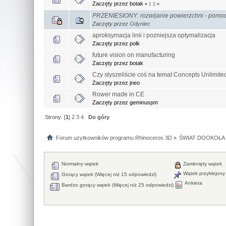
Zaczęty przez botak
«
1
2
»
PRZENIESIONY: rozwijanie powierzchni - pomoc
Zaczęty przez
Odyniec
aproksymacja linii i pozniejsza optymalizacja
Zaczęty przez polk
future vision on manufacturing
Zaczęty przez botak
Czy słyszeliście coś na temat Concepts Unlimite
Zaczęty przez jneo
Rower made in CE
Zaczęty przez geminuspm
Strony: [
1
]
2
3
4
Do góry
Forum użytkowników programu Rhinoceros 3D
»
ŚWIAT DOOKOŁA 
Normalny wątek
Zamknięty wątek
Wątek przyklejony
Gorący wątek (Więcej niż 15 odpowiedzi)
Ankieta
Bardzo gorący wątek (Więcej niż 25 odpowiedzi)