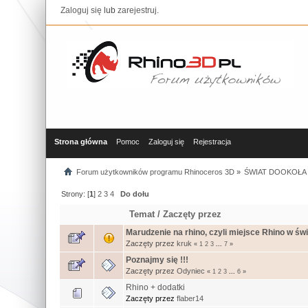
Zaloguj się
lub
zarejestruj
.
Strona główna
Pomoc
Zaloguj się
Rejestracja
Forum użytkowników programu Rhinoceros 3D
»
ŚWIAT DOOKOŁA 
Strony: [
1
]
2
3
4
Do dołu
Temat
/
Zaczęty przez
Marudzenie na rhino, czyli miejsce Rhino w świe
Zaczęty przez
kruk
«
1
2
3
...
7
»
Poznajmy się !!!
Zaczęty przez
Odyniec
«
1
2
3
...
6
»
Rhino + dodatki
Zaczęty przez
flaber14