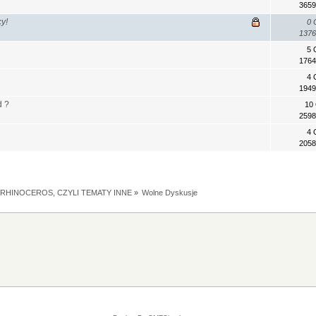
3659
y!
0 
1376
5 
1764
4 
1949
d ?
10
2598
4 
2058
RHINOCEROS, CZYLI TEMATY INNE
»
Wolne Dyskusje