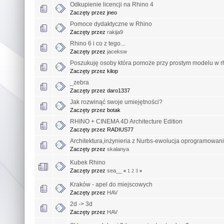
Odkupienie licencji na Rhino 4
Zaczęty przez jneo
Pomoce dydaktyczne w Rhino
Zaczęty przez
rakija9
Rhino 6 i co z tego...
Zaczęty przez
jaceksw
Poszukuję osoby która pomoże przy prostym modelu w r
Zaczęty przez kilop
_zebra
Zaczęty przez daro1337
Jak rozwinąć swoje umiejętności?
Zaczęty przez botak
RHINO + CINEMA 4D Architecture Edition
Zaczęty przez RADIUS77
Architektura,inżynieria z Nurbs-ewolucja oprogramowan
Zaczęty przez
skalanya
Kubek Rhino
Zaczęty przez
sea__
«
1
2
3
»
Kraków - apel do miejscowych
Zaczęty przez
HAV
2d -> 3d
Zaczęty przez
HAV