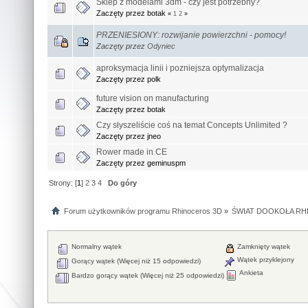
Sklep z modelami 3dm - czy jest potrzebny?
Zaczęty przez botak
«
1
2
»
PRZENIESIONY: rozwijanie powierzchni - pomocy!
Zaczęty przez
Odyniec
aproksymacja linii i pozniejsza optymalizacja
Zaczęty przez polk
future vision on manufacturing
Zaczęty przez botak
Czy słyszeliście coś na temat Concepts Unlimited ?
Zaczęty przez jneo
Rower made in CE
Zaczęty przez geminuspm
Strony: [
1
]
2
3
4
Do góry
Forum użytkowników programu Rhinoceros 3D
»
ŚWIAT DOOKOŁA RHI
Normalny wątek
Zamknięty wątek
Wątek przyklejony
Gorący wątek (Więcej niż 15 odpowiedzi)
Ankieta
Bardzo gorący wątek (Więcej niż 25 odpowiedzi)