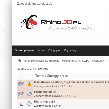
Zaloguj się
lub
zarejestruj
.
Strona główna
Pomoc
Zaloguj się
Rejestracja
Forum użytkowników programu Rhinoceros 3D
»
ŚWIAT DOOKOŁA RHI
Strony: [
1
]
2
3
4
Do dołu
Temat
/
Zaczęty przez
Marudzenie na rhino, czyli miejsce Rhino w świecie i ta
Zaczęty przez
kruk
«
1
2
3
...
7
»
Poznajmy się !!!
Zaczęty przez
Odyniec
«
1
2
3
...
6
»
Rhino + dodatki
Zaczęty przez
flaber14