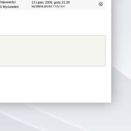
Odpowiedzi
13 Lipiec 2009, godz.21:30
wysłana przez
Odyniec
0 Wyświetleń