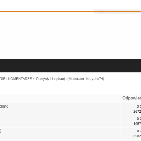
RIE I KOMENTARZE
»
Pomysły i inspiracje
(Moderator:
Krzychu74
)
Odpowie
Rhino
3 
2672
0 
1957
)
0 
6582