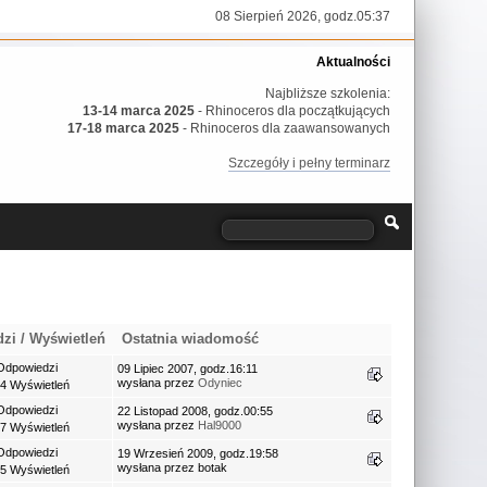
08 Sierpień 2026, godz.05:37
Aktualności
Najbliższe szkolenia:
13-14 marca 2025
- Rhinoceros dla początkujących
17-18 marca 2025
- Rhinoceros dla zaawansowanych
Szczegóły i pełny terminarz
dzi
/
Wyświetleń
Ostatnia wiadomość
Odpowiedzi
09 Lipiec 2007, godz.16:11
wysłana przez
Odyniec
4 Wyświetleń
Odpowiedzi
22 Listopad 2008, godz.00:55
wysłana przez
Hal9000
7 Wyświetleń
Odpowiedzi
19 Wrzesień 2009, godz.19:58
wysłana przez botak
5 Wyświetleń