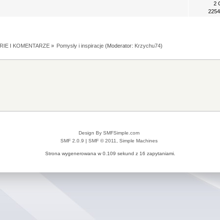
2 
2254
RIE I KOMENTARZE
»
Pomysły i inspiracje
(Moderator:
Krzychu74
)
Design By SMFSimple.com
SMF 2.0.9
|
SMF © 2011
,
Simple Machines
Strona wygenerowana w 0.109 sekund z 16 zapytaniami.