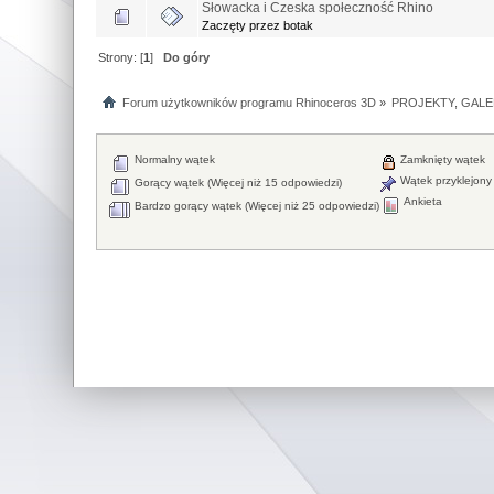
Słowacka i Czeska społeczność Rhino
Zaczęty przez botak
Strony: [
1
]
Do góry
Forum użytkowników programu Rhinoceros 3D
»
PROJEKTY, GALE
Normalny wątek
Zamknięty wątek
Wątek przyklejony
Gorący wątek (Więcej niż 15 odpowiedzi)
Ankieta
Bardzo gorący wątek (Więcej niż 25 odpowiedzi)