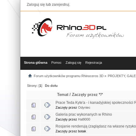
Zaloguj się
lub
zarejestruj
.
Strona główna
Pomoc
Zaloguj się
Rejestracja
Forum użytkowników programu Rhinoceros 3D
»
PROJEKTY, GALE
Strony: [
1
]
Do dołu
Temat
/
Zaczęty przez
Prace Teda Kyte'a - i kanadyjskiej społeczności 
Zaczęty przez
Odyniec
Galeria prac wykonanych w Rhino
Zaczęty przez
Hal9000
Rosjanie renderują (zaglądasz na własne ryzyko
Zaczęty przez botak