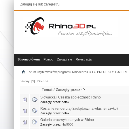
Zaloguj się
lub
zarejestruj
.
Strona główna
Pomoc
Zaloguj się
Rejestracja
Forum użytkowników programu Rhinoceros 3D
»
PROJEKTY, GALERIE
Strony: [
1
]
Do dołu
Temat
/
Zaczęty przez
Słowacka i Czeska społeczność Rhino
Zaczęty przez botak
Rosjanie renderują (zaglądasz na własne ryzyko)
Zaczęty przez botak
Galeria prac wykonanych w Rhino
Zaczęty przez
Hal9000