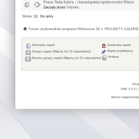
Prace Teda Kyte'a - i kanadyjskiej społeczności Rhino
Zaczęty przez
Odyniec
Strony: [
1
]
Do góry
Forum użytkowników programu Rhinoceros 3D
»
PROJEKTY, GALERIE
Normalny wątek
Zamknięty wątek
Wątek przyklejony
Gorący wątek (Więcej niż 15 odpowiedzi)
Ankieta
Bardzo gorący wątek (Więcej niż 25 odpowiedzi)
Desi
SMF 2.0.9
|
Strona wygenerowa