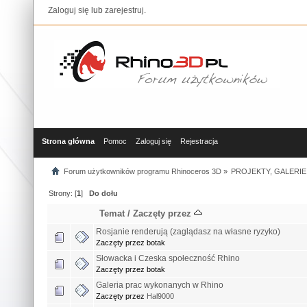
Zaloguj się
lub
zarejestruj
.
Strona główna
Pomoc
Zaloguj się
Rejestracja
Forum użytkowników programu Rhinoceros 3D
»
PROJEKTY, GALERIE
Strony: [
1
]
Do dołu
Temat
/
Zaczęty przez
Rosjanie renderują (zaglądasz na własne ryzyko)
Zaczęty przez botak
Słowacka i Czeska społeczność Rhino
Zaczęty przez botak
Galeria prac wykonanych w Rhino
Zaczęty przez
Hal9000