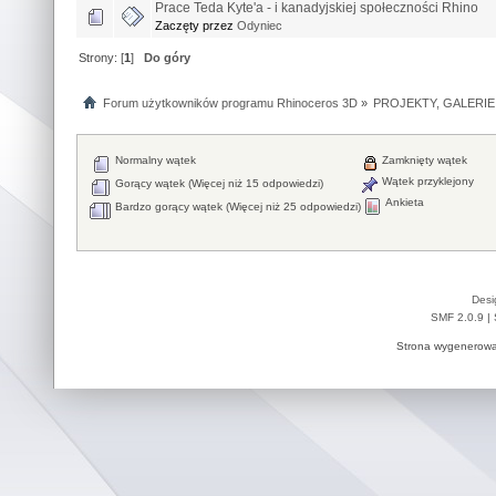
Prace Teda Kyte'a - i kanadyjskiej społeczności Rhino
Zaczęty przez
Odyniec
Strony: [
1
]
Do góry
Forum użytkowników programu Rhinoceros 3D
»
PROJEKTY, GALERIE
Normalny wątek
Zamknięty wątek
Wątek przyklejony
Gorący wątek (Więcej niż 15 odpowiedzi)
Ankieta
Bardzo gorący wątek (Więcej niż 25 odpowiedzi)
Desi
SMF 2.0.9
|
Strona wygenerowa