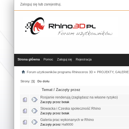
Zaloguj się
lub
zarejestruj
.
Strona główna
Pomoc
Zaloguj się
Rejestracja
Forum użytkowników programu Rhinoceros 3D
»
PROJEKTY, GALERIE
Strony: [
1
]
Do dołu
Temat
/
Zaczęty przez
Rosjanie renderują (zaglądasz na własne ryzyko)
Zaczęty przez botak
Słowacka i Czeska społeczność Rhino
Zaczęty przez botak
Galeria prac wykonanych w Rhino
Zaczęty przez
Hal9000