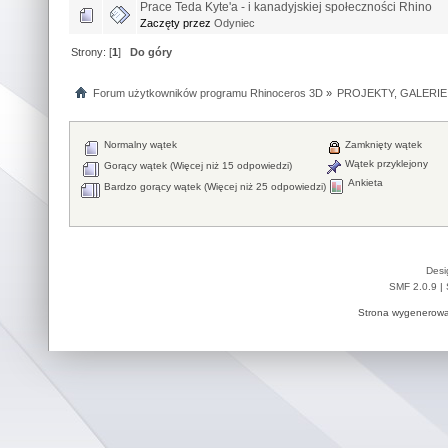
Prace Teda Kyte'a - i kanadyjskiej społeczności Rhino
Zaczęty przez
Odyniec
Strony: [
1
]
Do góry
Forum użytkowników programu Rhinoceros 3D
»
PROJEKTY, GALERIE
Normalny wątek
Zamknięty wątek
Wątek przyklejony
Gorący wątek (Więcej niż 15 odpowiedzi)
Ankieta
Bardzo gorący wątek (Więcej niż 25 odpowiedzi)
Desi
SMF 2.0.9
|
Strona wygenerowa