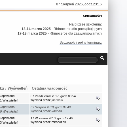
07 Sierpień 2026, godz.23:16
Aktualności
Najbliższe szkolenia:
13-14 marca 2025
- Rhinoceros dla początkujących
17-18 marca 2025
- Rhinoceros dla zaawansowanych
Szczegóły i pełny terminarz
dzi
/
Wyświetleń
Ostatnia wiadomość
Odpowiedzi
07 Październik 2017, godz.08:54
wysłana przez
jaceksw
1 Wyświetleń
Odpowiedzi
03 Sierpień 2010, godz.09:49
wysłana przez Joanna
0 Wyświetleń
Odpowiedzi
17 Wrzesień 2013, godz.12:46
wysłana przez mkonczak
3 Wyświetleń