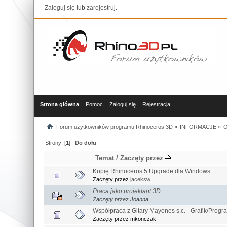
Zaloguj się
lub
zarejestruj
.
Strona główna
Pomoc
Zaloguj się
Rejestracja
Forum użytkowników programu Rhinoceros 3D
»
INFORMACJE
»
O
Strony: [
1
]
Do dołu
Temat
/
Zaczęty przez
Kupię Rhinoceros 5 Upgrade dla Windows
Zaczęty przez
jaceksw
Praca jako projektant 3D
Zaczęty przez Joanna
Współpraca z Gitary Mayones s.c. - Grafik/Progr
Zaczęty przez mkonczak