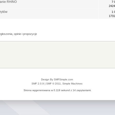
owanie RHINO
7 
2424
ozytów
1 
1731
głoszenia, opinie i propozycje
Design By SMFSimple.com
SMF 2.0.9
|
SMF © 2011
,
Simple Machines
Strona wygenerowana w 0.119 sekund z 14 zapytaniami.