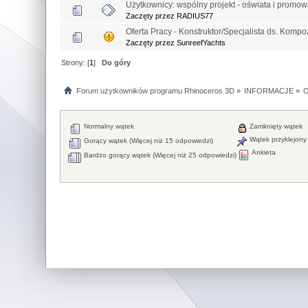
Użytkownicy: wspólny projekt - oświata i prom
Zaczęty przez RADIUS77
Oferta Pracy - Konstruktor/Specjalista ds. Komp
Zaczęty przez SunreefYachts
Strony: [
1
]
Do góry
Forum użytkowników programu Rhinoceros 3D
»
INFORMACJE
»
O
Normalny wątek
Zamknięty wątek
Wątek przyklejony
Gorący wątek (Więcej niż 15 odpowiedzi)
Ankieta
Bardzo gorący wątek (Więcej niż 25 odpowiedzi)