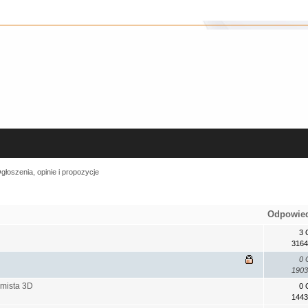
głoszenia, opinie i propozycje
Odpowie
3 
3164
0 
1903
amista 3D
0 
1443