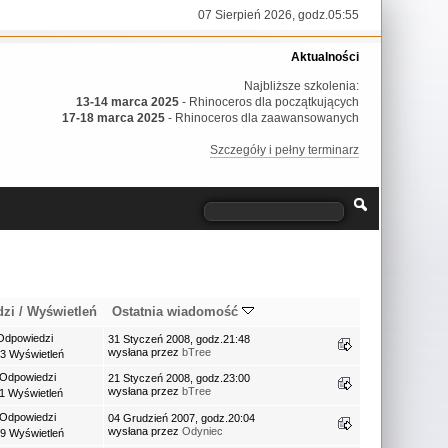
07 Sierpień 2026, godz.05:55
Aktualności
Najbliższe szkolenia:
13-14 marca 2025
- Rhinoceros dla początkujących
17-18 marca 2025
- Rhinoceros dla zaawansowanych
Szczegóły i pełny terminarz
dzi
/
Wyświetleń
Ostatnia wiadomość
Odpowiedzi
31 Styczeń 2008, godz.21:48
wysłana przez
bTree
3 Wyświetleń
 Odpowiedzi
21 Styczeń 2008, godz.23:00
wysłana przez
bTree
1 Wyświetleń
 Odpowiedzi
04 Grudzień 2007, godz.20:04
wysłana przez
Odyniec
9 Wyświetleń