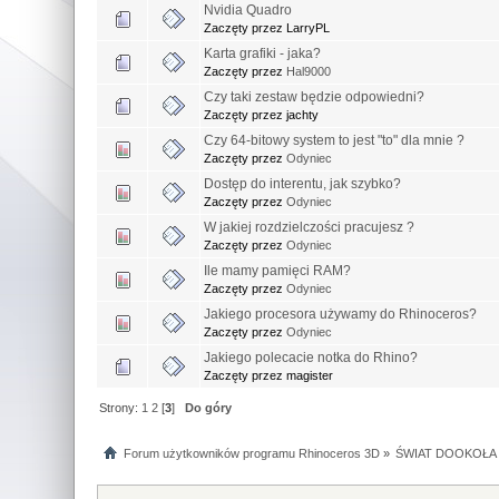
Nvidia Quadro
Zaczęty przez LarryPL
Karta grafiki - jaka?
Zaczęty przez
Hal9000
Czy taki zestaw będzie odpowiedni?
Zaczęty przez jachty
Czy 64-bitowy system to jest "to" dla mnie ?
Zaczęty przez
Odyniec
Dostęp do interentu, jak szybko?
Zaczęty przez
Odyniec
W jakiej rozdzielczości pracujesz ?
Zaczęty przez
Odyniec
Ile mamy pamięci RAM?
Zaczęty przez
Odyniec
Jakiego procesora używamy do Rhinoceros?
Zaczęty przez
Odyniec
Jakiego polecacie notka do Rhino?
Zaczęty przez magister
Strony:
1
2
[
3
]
Do góry
Forum użytkowników programu Rhinoceros 3D
»
ŚWIAT DOOKOŁA 