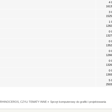
4 
1613
3 
1525
1 
1282
0 
1327
0 
1352
0 
1266
0 
1326
0 
1393
5 
2503
RHINOCEROS, CZYLI TEMATY INNE
»
Sprzęt komputerowy do grafiki i projektowania