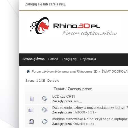
Zaloguj się
lub
zarejestruj
.
Strona główna
Pomoc
Zaloguj się
Rejestracja
Forum użytkowników programu Rhinoceros 3D
»
ŚWIAT DOOKOŁA 
Strony:
1
2
[
3
]
Do dołu
Temat
/
Zaczęty przez
LCD czy CRT?
Zaczęty przez
sea__
Dwa rdzenie, cztery, a może zostać przy jednym
Zaczęty przez
Hal9000
«
1
2
3
»
mobilne stanowisko Rhino, czyli saga o laptopac
Zaczęty przez
Odyniec
«
1
2
»