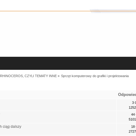
RHINOCEROS, CZYLI TEMATY INNE
»
Sprzęt komputerowy do grafiki i projektowania
Odpowie
3 
1252
?
44
5101
h ciąg dalszy
18
2727