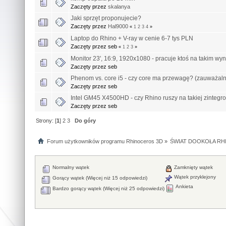
Zaczęty przez
skalanya
Jaki sprzęt proponujecie?
Zaczęty przez
Hal9000
«
1
2
3
4
»
Laptop do Rhino + V-ray w cenie 6-7 tys PLN
Zaczęty przez seb
«
1
2
3
»
Monitor 23', 16:9, 1920x1080 - pracuje ktoś na takim wy
Zaczęty przez seb
Phenom vs. core i5 - czy core ma przewagę? (zauważaln
Zaczęty przez seb
Intel GM45 X4500HD - czy Rhino ruszy na takiej zintegr
Zaczęty przez seb
Strony: [
1
]
2
3
Do góry
Forum użytkowników programu Rhinoceros 3D
»
ŚWIAT DOOKOŁA RHI
Normalny wątek
Zamknięty wątek
Wątek przyklejony
Gorący wątek (Więcej niż 15 odpowiedzi)
Ankieta
Bardzo gorący wątek (Więcej niż 25 odpowiedzi)