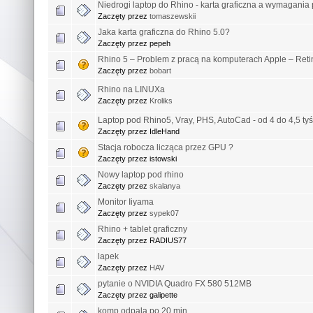
Niedrogi laptop do Rhino - karta graficzna a wymagania
Zaczęty przez
tomaszewskii
Jaka karta graficzna do Rhino 5.0?
Zaczęty przez pepeh
Rhino 5 – Problem z pracą na komputerach Apple – Reti
Zaczęty przez
bobart
Rhino na LINUXa
Zaczęty przez
Kroliks
Laptop pod Rhino5, Vray, PHS, AutoCad - od 4 do 4,5 tyś
Zaczęty przez IdleHand
Stacja robocza licząca przez GPU ?
Zaczęty przez istowski
Nowy laptop pod rhino
Zaczęty przez
skalanya
Monitor Iiyama
Zaczęty przez
sypek07
Rhino + tablet graficzny
Zaczęty przez RADIUS77
lapek
Zaczęty przez
HAV
pytanie o NVIDIA Quadro FX 580 512MB
Zaczęty przez galipette
komp odpala po 20 min