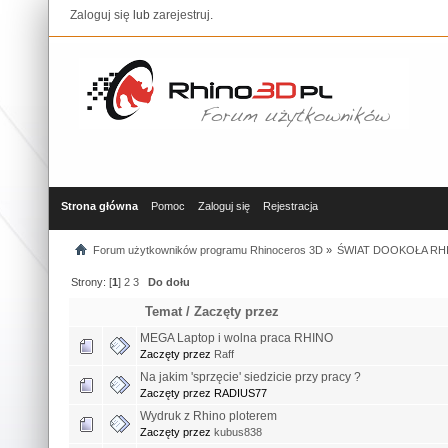
Zaloguj się
lub
zarejestruj
.
Strona główna
Pomoc
Zaloguj się
Rejestracja
Forum użytkowników programu Rhinoceros 3D
»
ŚWIAT DOOKOŁA RHI
Strony: [
1
]
2
3
Do dołu
Temat
/
Zaczęty przez
MEGA Laptop i wolna praca RHINO
Zaczęty przez
Raff
Na jakim 'sprzęcie' siedzicie przy pracy ?
Zaczęty przez RADIUS77
Wydruk z Rhino ploterem
Zaczęty przez
kubus838