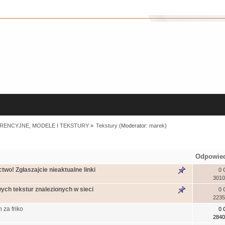
RENCYJNE, MODELE I TEKSTURY
»
Tekstury
(Moderator:
marek
)
Odpowie
wo! Zgłaszajcie nieaktualne linki
0 
3010
ch tekstur znalezionych w sieci
0 
2235
 za friko
0 
2840