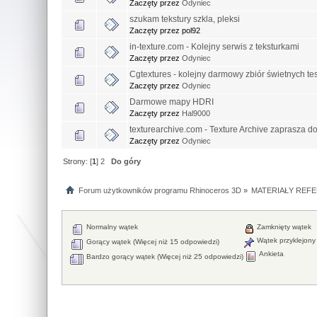
Zaczęty przez
Odyniec
szukam tekstury szkla, pleksi
Zaczęty przez pol92
in-texture.com - Kolejny serwis z teksturkami
Zaczęty przez
Odyniec
Cgtextures - kolejny darmowy zbiór świetnych tes
Zaczęty przez
Odyniec
Darmowe mapy HDRI
Zaczęty przez
Hal9000
texturearchive.com - Texture Archive zaprasza d
Zaczęty przez
Odyniec
Strony: [
1
]
2
Do góry
Forum użytkowników programu Rhinoceros 3D
»
MATERIAŁY REFE
Normalny wątek
Zamknięty wątek
Wątek przyklejony
Gorący wątek (Więcej niż 15 odpowiedzi)
Ankieta
Bardzo gorący wątek (Więcej niż 25 odpowiedzi)