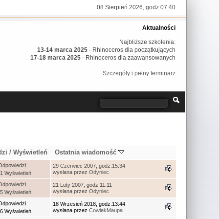
08 Sierpień 2026, godz.07:40
Aktualności
Najbliższe szkolenia:
13-14 marca 2025
- Rhinoceros dla początkujących
17-18 marca 2025
- Rhinoceros dla zaawansowanych
Szczegóły i pełny terminarz
dzi
/
Wyświetleń
Ostatnia wiadomość
Odpowiedzi
29 Czerwiec 2007, godz.15:34
wysłana przez
Odyniec
1 Wyświetleń
Odpowiedzi
21 Luty 2007, godz.11:11
wysłana przez
Odyniec
5 Wyświetleń
Odpowiedzi
18 Wrzesień 2018, godz.13:44
wysłana przez
CowiekMaupa
6 Wyświetleń