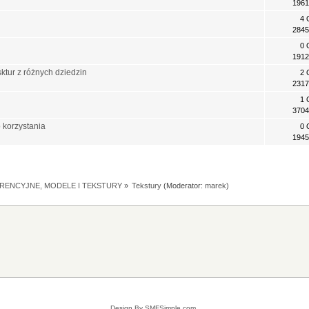
1961
4 
2845
0 
1912
ktur z różnych dziedzin
2 
2317
1 
3704
o korzystania
0 
1945
RENCYJNE, MODELE I TEKSTURY
»
Tekstury
(Moderator:
marek
)
Design By SMFSimple.com