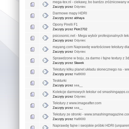
mega-tex.nl - ciekawy, bo bardzo zróżnicowany 
Zaczęty przez
Odyniec
Darmowe mapy HDRI
Zaczęty przez abhaya
Opony Pirelli F1
Zaczęty przez Piotr2702
psicosonic.net - Mega wybór profesjonalnych tek
Zaczęty przez
Odyniec
mayang.com Naprawdę wartościowe tekstury dla 
Zaczęty przez
Odyniec
Sprawdzone w boju, za darmo i fajne textury z 3
Zaczęty przez Sławek
Tekstury kilku planet układu słonecznego na - w
Zaczęty przez
Hal9000
Teskturki
Zaczęty przez
sea__
Kolekcje darmowych tekstur od smashingapps.
Zaczęty przez
Odyniec
Tekstury z www.imageafter.com
Zaczęty przez
sea__
Tekstury ze stronki - www.smashingmagazine.c
Zaczęty przez
Hal9000
Naprawdę fajne i swojskie próbki HDRI (unparen