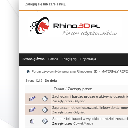
Zaloguj się
lub
zarejestruj
.
Strona główna
Pomoc
Zaloguj się
Rejestracja
Forum użytkowników programu Rhinoceros 3D
»
MATERIAŁY REFE
Strony: [
1
]
2
Do dołu
Temat
/
Zaczęty przez
Zachęcam i bardzo proszę o aktywne uczestnict
Zaczęty przez
Odyniec
Zapraszam do umieszczania linków do darmowy
Zaczęty przez
Odyniec
Strona z teksturami w wysokich rozdzielczosciach
Zaczęty przez
CowiekMaupa