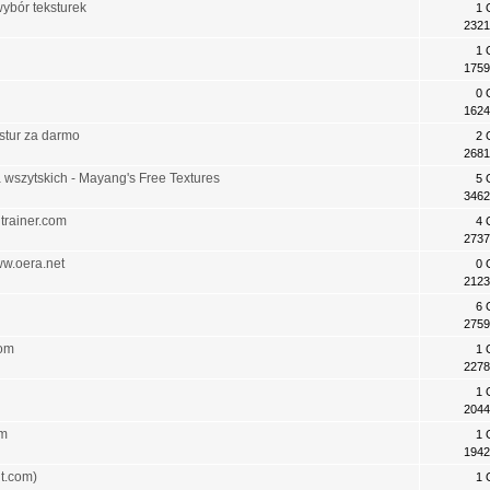
wybór teksturek
1 
2321
1 
1759
0 
1624
stur za darmo
2 
2681
wszytskich - Mayang's Free Textures
5 
3462
dtrainer.com
4 
2737
ww.oera.net
0 
2123
6 
2759
com
1 
2278
1 
2044
om
1 
1942
t.com)
1 