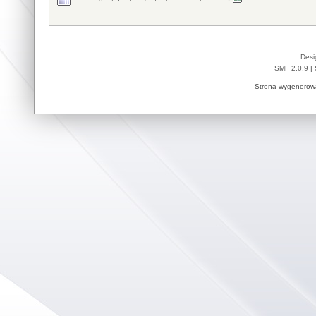
Desi
SMF 2.0.9
|
Strona wygenerowa