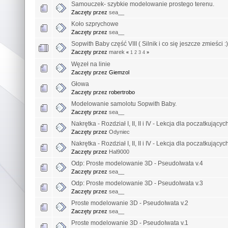
Samouczek- szybkie modelowanie prostego terenu.
Zaczęty przez
sea__
Koło szprychowe
Zaczęty przez
sea__
Sopwith Baby część VIII ( Silnik i co się jeszcze zmieści :)
Zaczęty przez
marek
«
1
2
3
4
»
Węzeł na linie
Zaczęty przez Giemzol
Głowa
Zaczęty przez robertrobo
Modelowanie samolotu Sopwith Baby.
Zaczęty przez
sea__
Nakrętka - Rozdział I, II, II i IV - Lekcja dla poczatkujący
Zaczęty przez
Odyniec
Nakrętka - Rozdział I, II, II i IV - Lekcja dla poczatkujący
Zaczęty przez
Hal9000
Odp: Proste modelowanie 3D - PseudoIwata v.4
Zaczęty przez
sea__
Odp: Proste modelowanie 3D - PseudoIwata v.3
Zaczęty przez
sea__
Proste modelowanie 3D - PseudoIwata v.2
Zaczęty przez
sea__
Proste modelowanie 3D - PseudoIwata v.1