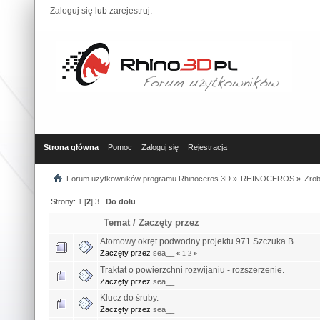
Zaloguj się
lub
zarejestruj
.
Strona główna
Pomoc
Zaloguj się
Rejestracja
Forum użytkowników programu Rhinoceros 3D
»
RHINOCEROS
»
Zrob
Strony:
1
[
2
]
3
Do dołu
Temat
/
Zaczęty przez
Atomowy okręt podwodny projektu 971 Szczuka B
Zaczęty przez
sea__
«
1
2
»
Traktat o powierzchni rozwijaniu - rozszerzenie.
Zaczęty przez
sea__
Klucz do śruby.
Zaczęty przez
sea__