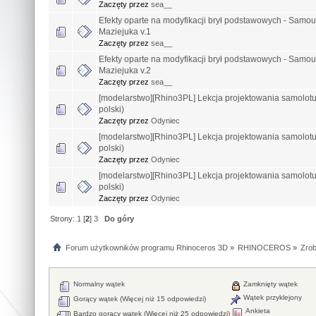
Zaczęty przez
sea__
Efekty oparte na modyfikacji brył podstawowych - Samo
Maziejuka v.1
Zaczęty przez
sea__
Efekty oparte na modyfikacji brył podstawowych - Samo
Maziejuka v.2
Zaczęty przez
sea__
[modelarstwo][Rhino3PL] Lekcja projektowania samolotu !!
polski)
Zaczęty przez
Odyniec
[modelarstwo][Rhino3PL] Lekcja projektowania samolotu !!
polski)
Zaczęty przez
Odyniec
[modelarstwo][Rhino3PL] Lekcja projektowania samolotu !!
polski)
Zaczęty przez
Odyniec
Strony:
1
[
2
]
3
Do góry
Forum użytkowników programu Rhinoceros 3D
»
RHINOCEROS
»
Zrob
Normalny wątek
Zamknięty wątek
Wątek przyklejony
Gorący wątek (Więcej niż 15 odpowiedzi)
Ankieta
Bardzo gorący wątek (Więcej niż 25 odpowiedzi)