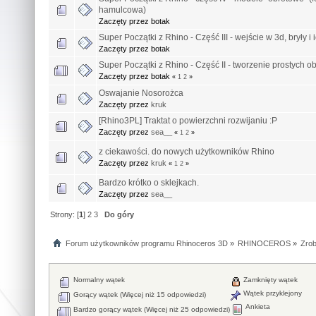
hamulcowa)
Zaczęty przez botak
Super Początki z Rhino - Część III - wejście w 3d, bryły i
Zaczęty przez botak
Super Początki z Rhino - Część II - tworzenie prostych o
Zaczęty przez botak
«
1
2
»
Oswajanie Nosorożca
Zaczęty przez
kruk
[Rhino3PL] Traktat o powierzchni rozwijaniu :P
Zaczęty przez
sea__
«
1
2
»
z ciekawości. do nowych użytkowników Rhino
Zaczęty przez
kruk
«
1
2
»
Bardzo krótko o sklejkach.
Zaczęty przez
sea__
Strony: [
1
]
2
3
Do góry
Forum użytkowników programu Rhinoceros 3D
»
RHINOCEROS
»
Zrob
Normalny wątek
Zamknięty wątek
Wątek przyklejony
Gorący wątek (Więcej niż 15 odpowiedzi)
Ankieta
Bardzo gorący wątek (Więcej niż 25 odpowiedzi)