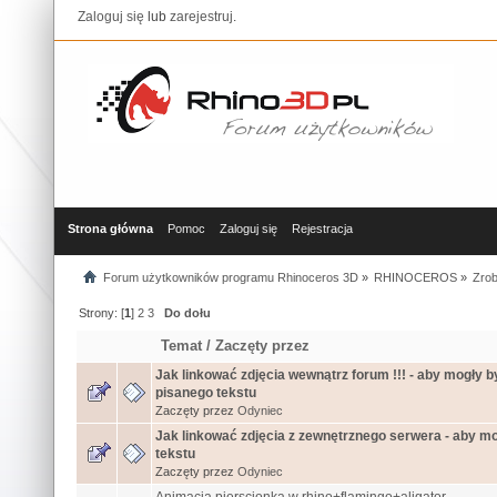
Zaloguj się
lub
zarejestruj
.
Strona główna
Pomoc
Zaloguj się
Rejestracja
Forum użytkowników programu Rhinoceros 3D
»
RHINOCEROS
»
Zrob
Strony: [
1
]
2
3
Do dołu
Temat
/
Zaczęty przez
Jak linkować zdjęcia wewnątrz forum !!! - aby mogły 
pisanego tekstu
Zaczęty przez
Odyniec
Jak linkować zdjęcia z zewnętrznego serwera - aby m
tekstu
Zaczęty przez
Odyniec
Animacja pierscionka w rhino+flamingo+aligator