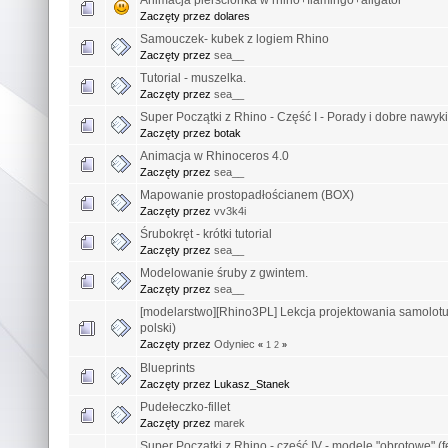
Zaczęty przez dolares
Samouczek- kubek z logiem Rhino
Zaczęty przez
sea__
Tutorial - muszelka.
Zaczęty przez
sea__
Super Początki z Rhino - Część I - Porady i dobre nawyki
Zaczęty przez botak
Animacja w Rhinoceros 4.0
Zaczęty przez
sea__
Mapowanie prostopadłościanem (BOX)
Zaczęty przez
vv3k4i
Śrubokręt - krótki tutorial
Zaczęty przez
sea__
Modelowanie śruby z gwintem.
Zaczęty przez
sea__
[modelarstwo][Rhino3PL] Lekcja projektowania samolotu !!
polski)
Zaczęty przez
Odyniec
«
1
2
»
Blueprints
Zaczęty przez Lukasz_Stanek
Pudełeczko-fillet
Zaczęty przez
marek
Super Początki z Rhino - część IV - modele "obrotowe" (f