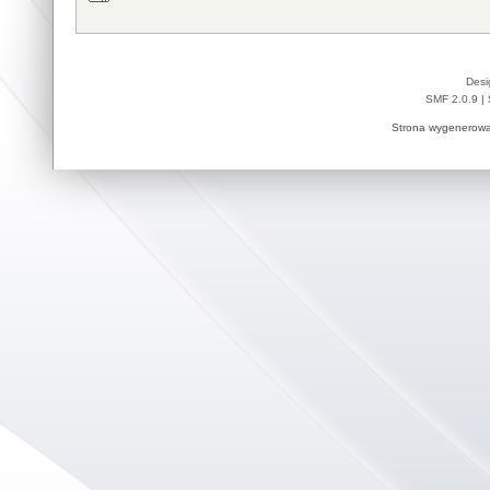
Desi
SMF 2.0.9
|
Strona wygenerowa