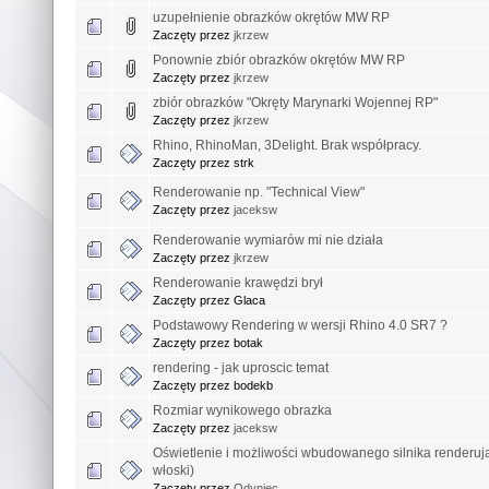
uzupełnienie obrazków okrętów MW RP
Zaczęty przez
jkrzew
Ponownie zbiór obrazków okrętów MW RP
Zaczęty przez
jkrzew
zbiór obrazków "Okręty Marynarki Wojennej RP"
Zaczęty przez
jkrzew
Rhino, RhinoMan, 3Delight. Brak współpracy.
Zaczęty przez strk
Renderowanie np. "Technical View"
Zaczęty przez
jaceksw
Renderowanie wymiarów mi nie działa
Zaczęty przez
jkrzew
Renderowanie krawędzi brył
Zaczęty przez Glaca
Podstawowy Rendering w wersji Rhino 4.0 SR7 ?
Zaczęty przez botak
rendering - jak uproscic temat
Zaczęty przez bodekb
Rozmiar wynikowego obrazka
Zaczęty przez
jaceksw
Oświetlenie i możliwości wbudowanego silnika renderują
włoski)
Zaczęty przez
Odyniec