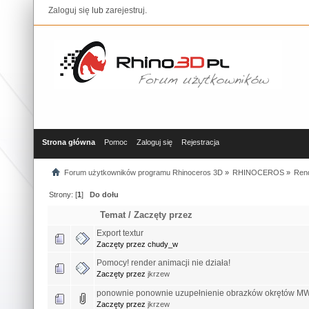
Zaloguj się
lub
zarejestruj
.
Strona główna
Pomoc
Zaloguj się
Rejestracja
Forum użytkowników programu Rhinoceros 3D
»
RHINOCEROS
»
Rend
Strony: [
1
]
Do dołu
Temat
/
Zaczęty przez
Export textur
Zaczęty przez chudy_w
Pomocy! render animacji nie działa!
Zaczęty przez
jkrzew
ponownie ponownie uzupełnienie obrazków okrętów M
Zaczęty przez
jkrzew