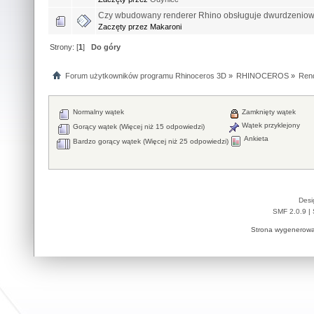
Czy wbudowany renderer Rhino obsługuje dwurdzeniow
Zaczęty przez Makaroni
Strony: [
1
]
Do góry
Forum użytkowników programu Rhinoceros 3D
»
RHINOCEROS
»
Rend
Normalny wątek
Zamknięty wątek
Wątek przyklejony
Gorący wątek (Więcej niż 15 odpowiedzi)
Ankieta
Bardzo gorący wątek (Więcej niż 25 odpowiedzi)
Desi
SMF 2.0.9
|
Strona wygenerowa